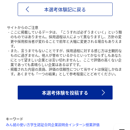
本選考体験記に戻る
サイトからのご注意
ここに掲載しているデータは、「こうすれば必ずうまくいく」という類
のものではありません。採用過程は人によって異なりますし、方針の変
更や採用担当者が変わることで前年と大幅に変更される場合もありえま
す。
また、言うまでもないことですが、採用過程に対する感じ方は主観的な
ものに過ぎません。他人が誉めているからといってかならずしもあなた
にとって望ましい企業とは言い切れませんし、ここで評価の高くない企
業であっても素晴らしい企業はあるはずです。
掲載された内容の真偽、評価の信頼性について当サイトは保証しかねま
す。あくまでも「一つの結果」として参考程度にとどめてください。
本選考体験を投稿する
キーワード
みん就の使い方
学生認証
合同企業説明会
インターン
授業評価