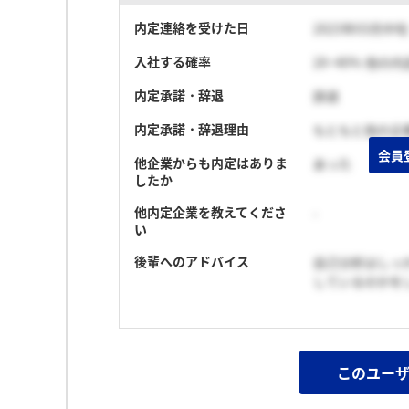
内定連絡を受けた日
2023年03月中旬
入社する確率
20~40% 他の
内定承諾・辞退
辞退
内定承諾・辞退理由
もともと他の企
会員
他企業からも内定はありま
あった
したか
他内定企業を教えてくださ
-
い
後輩へのアドバイス
自己分析はしっ
しているのかを
このユー