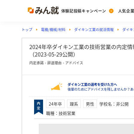
体験記投稿キャンペーン
人気企
トップ
電機/機械/材料
ダイキン工業の就活情報
ダイキ
Post
Ranking
PickUp
投稿する
ランキングを見る
注目の企業特集
2024年卒ダイキン工業の技術営業の内定
（2023-05-29公開）
内定承諾・辞退理由・アドバイス
Vote
投票する
ダイキン工業の選考を受けた方へ
動画で知ろう！業界・
後輩のためにアドバイスを残しませんか？あ
24年卒
理系
男性
学校名
：
非公開
職種
：
技術営業