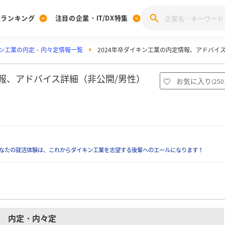
業ランキング
注目の企業・IT/DX特集
ン工業の内定・内々定情報一覧
2024年卒ダイキン工業の内定情報、アドバイ
注目の企業特集
みんなのIT業界新卒就職人気企業ランキング
みんな
[27卒] 本選考体験記投稿キャンペーン
28卒 注目企業特集
27卒 注目企業特集
みんなのDX企業就職ブランド調査
情報、アドバイス詳細（非公開/男性）
お気に入り
(
250
注目のIT・DX企業特集
28卒 IT・DX企業特集
27卒 IT・DX企業特集
28卒
みんなのIT業界新卒就職人気企業ランキング
みんな
企業研究
なたの就活体験は、これからダイキン工業を志望する後輩へのエールになります！
内定・内々定