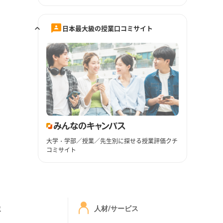
日本最大級の授業口コミサイト
大学・学部／授業／先生別に探せる授業評価クチ
コミサイト
ミ
人材/サービス