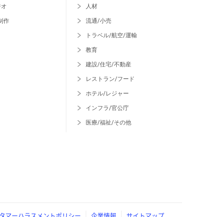
ジオ
人材
制作
流通/小売
トラベル/航空/運輸
教育
建設/住宅/不動産
レストラン/フード
ホテル/レジャー
インフラ/官公庁
医療/福祉/その他
タマーハラスメントポリシー
企業情報
サイトマップ