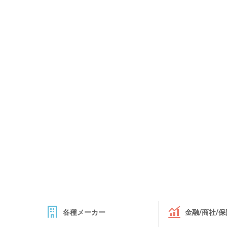
各種メーカー
金融/商社/保