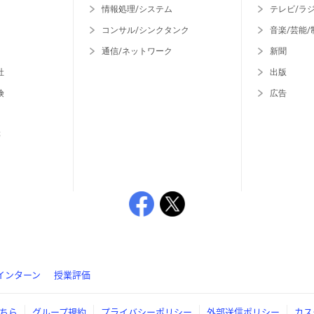
情報処理/システム
テレビ/ラ
コンサル/シンクタンク
音楽/芸能/
通信/ネットワーク
新聞
社
出版
険
広告
等
インターン
授業評価
ちら
グループ規約
プライバシーポリシー
外部送信ポリシー
カス