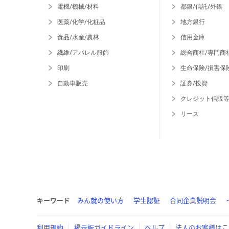
電機/機械/材料
都銀/信託/外銀
医薬/化学/化粧品
地方銀行
食品/水産/農林
信用金庫
繊維/アパレル服飾
総合商社/専門商
印刷
生命保険/損害保
自動車販売
証券/投資
クレジット信販
リース
キーワード
みん就の使い方
学生認証
合同企業説明会
利用規約
掲示板ガイドライン
ヘルプ
法人のお客様はこ