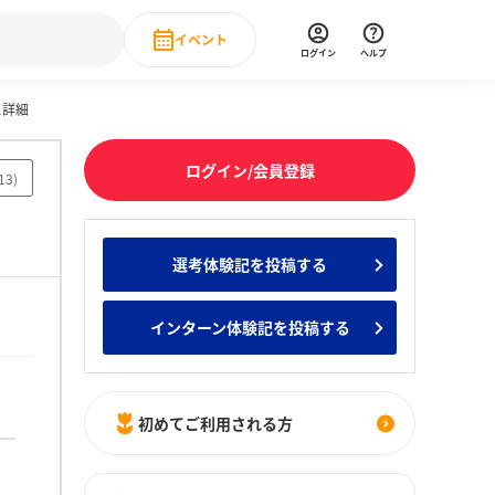
イベント
ログイン
ヘルプ
ス詳細
Event
の新卒就職人気企業ランキング
みんなのインターン人気企業ランキン
直近のイベント一覧
ログイン/会員登録
13
)
もっと見る
 IT・DX現場社員インタビュー
選考体験記を投稿する
の新卒就職人気企業ランキング
みんなのインターン人気企業ランキン
インターン体験記を投稿する
初めてご利用される方