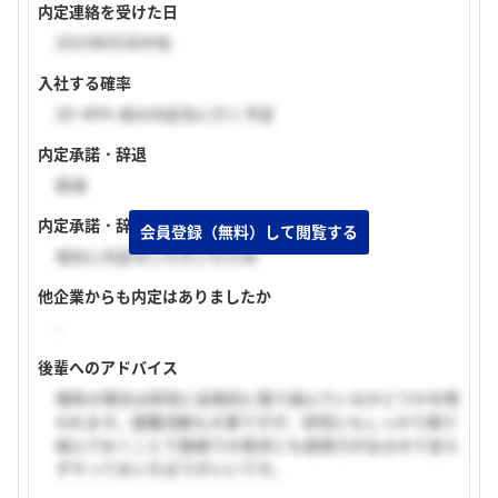
内定連絡を受けた日
2023年05月中旬
入社する確率
20~40% 他の内定先に行く予定
内定承諾・辞退
辞退
内定承諾・辞退理由
会員登録（無料）して閲覧する
他社に内定をいただいたため
他企業からも内定はありましたか
-
後輩へのアドバイス
理系の場合は研究に自発的に取り組んでいるかどうかを問
われます。就職活動も大事ですが、研究にもしっかり取り
組んでおくことで面接での発言にも説得力が出るので怠ら
ずやっておいたほうがいいです。