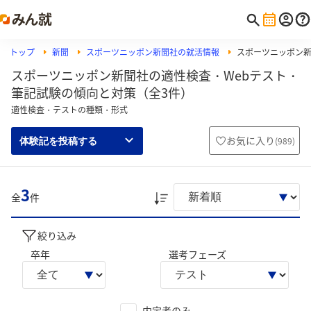
トップ
新聞
スポーツニッポン新聞社の就活情報
スポーツニッポン新聞
スポーツニッポン新聞社の適性検査・Webテスト・
筆記試験の傾向と対策（全3件）
適性検査・テストの種類・形式
お気に入り
(
989
)
体験記を投稿する
3
全
件
絞り込み
卒年
選考フェーズ
内定者のみ