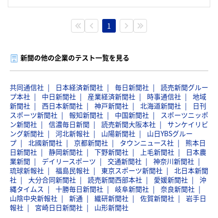
1
新聞の他の企業のテスト一覧を見る
共同通信社
日本経済新聞社
毎日新聞社
読売新聞グルー
プ本社
中日新聞社
産業経済新聞社
時事通信社
地域
新聞社
西日本新聞社
神戸新聞社
北海道新聞社
日刊
スポーツ新聞社
報知新聞社
中国新聞社
スポーツニッポ
ン新聞社
信濃毎日新聞
読売新聞大阪本社
サンケイリビ
ング新聞社
河北新報社
山陽新聞社
山日YBSグルー
プ
北國新聞社
京都新聞社
タウンニュース社
熊本日
日新聞社
静岡新聞社
下野新聞社
上毛新聞社
日本農
業新聞
デイリースポーツ
交通新聞社
神奈川新聞社
琉球新報社
福島民報社
東京スポーツ新聞社
北日本新聞
社
大分合同新聞社
読売新聞西部本社
愛媛新聞社
沖
縄タイムス
十勝毎日新聞社
岐阜新聞社
奈良新聞社
山陰中央新報社
新通
繊研新聞社
佐賀新聞社
岩手日
報社
宮崎日日新聞社
山形新聞社