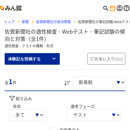
トップ
新聞
佐賀新聞社の就活情報
佐賀新聞社の筆記試験/Webテスト
佐賀新聞社の適性検査・Webテスト・筆記試験の傾
向と対策（全1件）
適性検査・テストの種類・形式
お気に入り
(
212
)
体験記を投稿する
1
全
件
絞り込み
卒年
選考フェーズ
内定者のみ