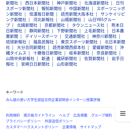
新聞社
西日本新聞社
神戸新聞社
北海道新聞社
日刊
スポーツ新聞社
報知新聞社
中国新聞社
スポーツニッポ
ン新聞社
信濃毎日新聞
読売新聞大阪本社
サンケイリビ
ング新聞社
河北新報社
山陽新聞社
山日YBSグルー
プ
北國新聞社
京都新聞社
タウンニュース社
熊本日
日新聞社
静岡新聞社
下野新聞社
上毛新聞社
日本農
業新聞
デイリースポーツ
交通新聞社
神奈川新聞社
琉球新報社
福島民報社
東京スポーツ新聞社
北日本新聞
社
大分合同新聞社
読売新聞西部本社
愛媛新聞社
沖
縄タイムス
十勝毎日新聞社
岐阜新聞社
奈良新聞社
山陰中央新報社
新通
繊研新聞社
佐賀新聞社
岩手日
報社
宮崎日日新聞社
山形新聞社
キーワード
みん就の使い方
学生認証
合同企業説明会
インターン
授業評価
利用規約
掲示板ガイドライン
ヘルプ
広告掲載
グループ規約
プライバシーポリシー
外部送信ポリシー
カスタマーハラスメントポリシー
企業情報
サイトマップ