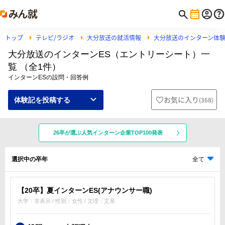
トップ
テレビ/ラジオ
大分放送の就活情報
大分放送のインターン体
大分放送のインターンES（エントリーシート）一
覧 （全1件）
インターンESの設問・回答例
お気に入り
(
368
)
体験記を投稿する
26卒が選ぶ人気インターン企業TOP100発表
選択中の卒年
全て
【20卒】夏インターンES(アナウンサー職)
大学：非表示 / 性別：女性 / 文理：文系