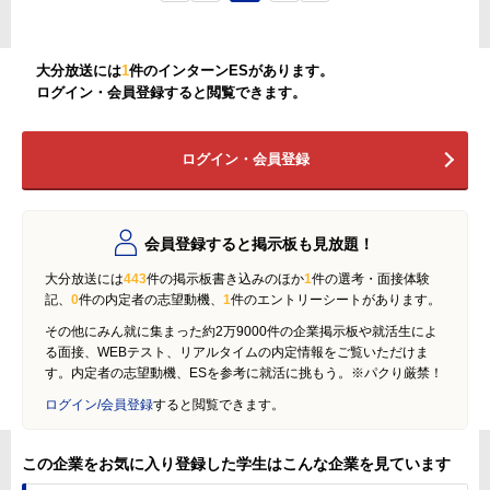
大分放送には
1
件のインターンESがあります。
ログイン・会員登録すると閲覧できます。
ログイン・会員登録
会員登録すると掲示板も見放題！
大分放送には
443
件の掲示板書き込みのほか
1
件の選考・面接体験
記、
0
件の内定者の志望動機、
1
件のエントリーシートがあります。
その他にみん就に集まった約2万9000件の企業掲示板や就活生によ
る面接、WEBテスト、リアルタイムの内定情報をご覧いただけま
す。内定者の志望動機、ESを参考に就活に挑もう。※パクり厳禁！
ログイン/会員登録
すると閲覧できます。
この企業をお気に入り登録した学生はこんな企業を見ています