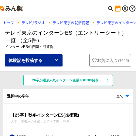
トップ
テレビ/ラジオ
テレビ東京の就活情報
テレビ東京のインター
テレビ東京のインターンES（エントリーシート）
一覧 （全5件）
インターンESの設問・回答例
お気に入り
(
7645
)
体験記を投稿する
26卒が選ぶ人気インターン企業TOP100発表
選択中の卒年
全て
【25卒】秋冬インターンES(技術職)
大学：非表示 / 性別：男性 / 文理：理系