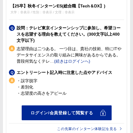
【25卒】秋冬インターンES(総合職【Tech＆DX】)
大学：非表示 / 性別：非表示 / 文理：非表示
設問：テレビ東京インターンシップに参加し、希望コー
スを志望する理由を教えてください。(300文字以上400
文字以下)
志望理由は二つある。 一つ目は、貴社の技術、特にITや
データサイエンスの取り組みに興味があるからである。
普段何気なくテレ
エントリーシート記入時に注意した点やアドバイス
・誤字脱字
・差別化
・志望度の高さをアピール
この先輩のインターン体験記を見る