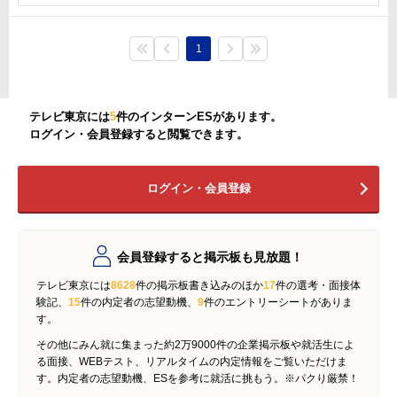
1
テレビ東京には
5
件のインターンESがあります。
ログイン・会員登録すると閲覧できます。
ログイン・会員登録
会員登録すると掲示板も見放題！
テレビ東京には
8628
件の掲示板書き込みのほか
17
件の選考・面接体
験記、
15
件の内定者の志望動機、
9
件のエントリーシートがありま
す。
その他にみん就に集まった約2万9000件の企業掲示板や就活生によ
る面接、WEBテスト、リアルタイムの内定情報をご覧いただけま
す。内定者の志望動機、ESを参考に就活に挑もう。※パクり厳禁！