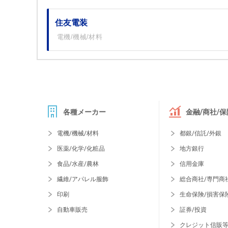
住友電装
電機/機械/材料
各種メーカー
金融/商社/保
電機/機械/材料
都銀/信託/外銀
医薬/化学/化粧品
地方銀行
食品/水産/農林
信用金庫
繊維/アパレル服飾
総合商社/専門商
印刷
生命保険/損害保
自動車販売
証券/投資
クレジット信販