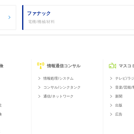
ファナック
電機/機械/材料
険
情報通信コンサル
マスコ
情報処理/システム
テレビ/ラ
コンサル/シンクタンク
音楽/芸能/
通信/ネットワーク
新聞
社
出版
険
広告
等