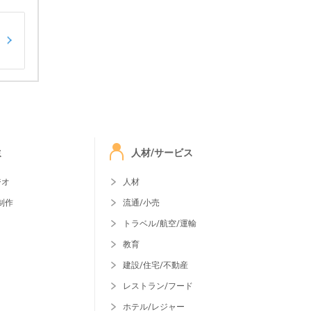
ミ
人材/サービス
ジオ
人材
制作
流通/小売
トラベル/航空/運輸
教育
建設/住宅/不動産
レストラン/フード
ホテル/レジャー