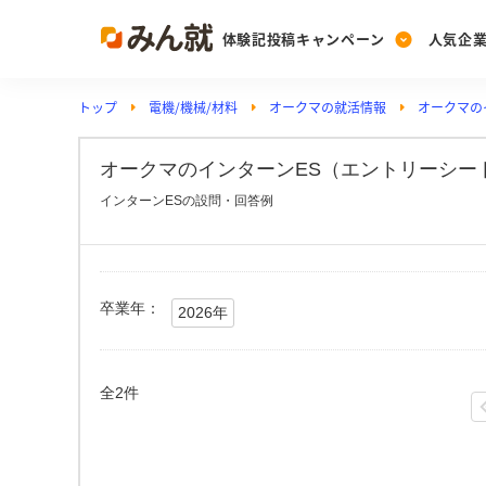
体験記投稿キャンペーン
人気企
トップ
電機/機械/材料
オークマの就活情報
オークマの
Post
Ranking
PickUp
投稿する
ランキングを見る
注目の企業特集
オークマのインターンES（エントリーシート
インターンESの設問・回答例
Vote
投票する
動画で知ろう！業界・
卒業年：
2026年
全2件