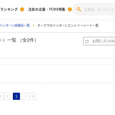
業ランキング
注目の企業・IT/DX特集
インターン体験記一覧
オークマのインターンエントリーシート一覧
注目の企業特集
みんなのIT業界新卒就職人気企業ランキング
みんな
[27卒] 本選考体験記投稿キャンペーン
28卒 注目企業特集
27卒 注目企業特集
みんなのDX企業就職ブランド調査
）一覧 （全2件）
お気に入り
(
31
注目のIT・DX企業特集
28卒 IT・DX企業特集
27卒 IT・DX企業特集
28卒
みんなのIT業界新卒就職人気企業ランキング
みんな
企業研究
1