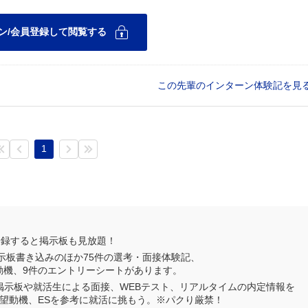
この先輩のインターン体験記を見
1
登録すると掲示板も見放題！
示板書き込みのほか
75
件の選考・面接体験記、
動機、
9
件のエントリーシートがあります。
業掲示板や就活生による面接、WEBテスト、リアルタイムの内定情報を
望動機、ESを参考に就活に挑もう。※パクり厳禁！