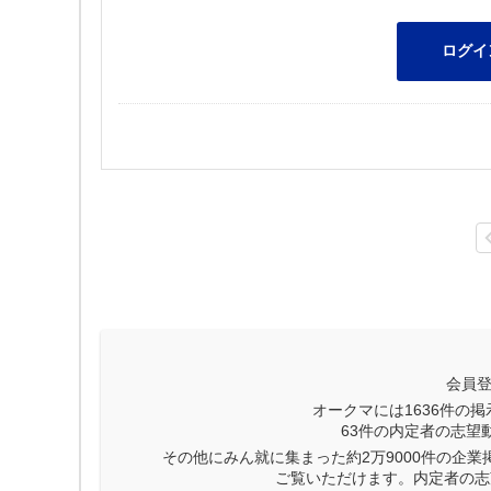
会員
オークマには
1636
件の掲
63
件の内定者の志望
その他にみん就に集まった約2万9000件の企
ご覧いただけます。内定者の志