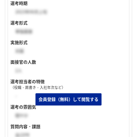
選考時期
2023年06月上旬
選考形式
単独面接
実施形式
対面
面接官の人数
2人
選考担当者の特徴
（役職・肩書き・入社年次など）
-
選考の雰囲気
穏やか
質問内容・課題
自己PR