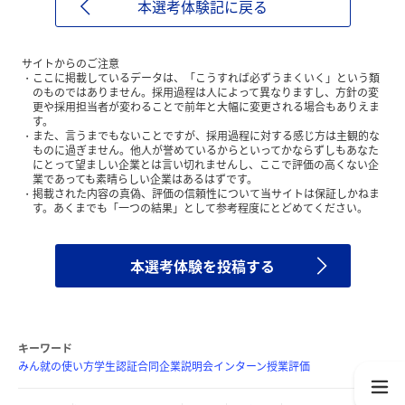
本選考体験記に戻る
サイトからのご注意
ここに掲載しているデータは、「こうすれば必ずうまくいく」という類
のものではありません。採用過程は人によって異なりますし、方針の変
更や採用担当者が変わることで前年と大幅に変更される場合もありえま
す。
また、言うまでもないことですが、採用過程に対する感じ方は主観的な
ものに過ぎません。他人が誉めているからといってかならずしもあなた
にとって望ましい企業とは言い切れませんし、ここで評価の高くない企
業であっても素晴らしい企業はあるはずです。
掲載された内容の真偽、評価の信頼性について当サイトは保証しかねま
す。あくまでも「一つの結果」として参考程度にとどめてください。
本選考体験を投稿する
キーワード
みん就の使い方
学生認証
合同企業説明会
インターン
授業評価