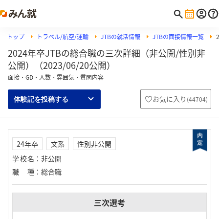
トップ
トラベル/航空/運輸
JTBの就活情報
JTBの面接情報一覧
2024年卒JTBの総合職の三次詳細（非公開/性別非
公開）（2023/06/20公開）
面接・GD・人数・雰囲気・質問内容
お気に入り
(
44704
)
体験記を投稿する
24年卒
文系
性別非公開
学校名
：
非公開
職種
：
総合職
三次選考