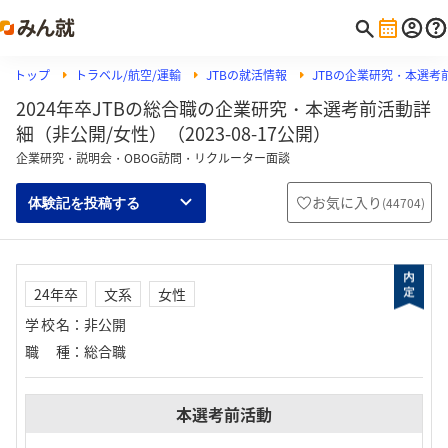
トップ
トラベル/航空/運輸
JTBの就活情報
JTBの企業研究・本選考
2024年卒JTBの総合職の企業研究・本選考前活動詳
細（非公開/女性）（2023-08-17公開）
企業研究・説明会・OBOG訪問・リクルーター面談
お気に入り
(
44704
)
体験記を投稿する
24年卒
文系
女性
学校名
：
非公開
職種
：
総合職
本選考前活動