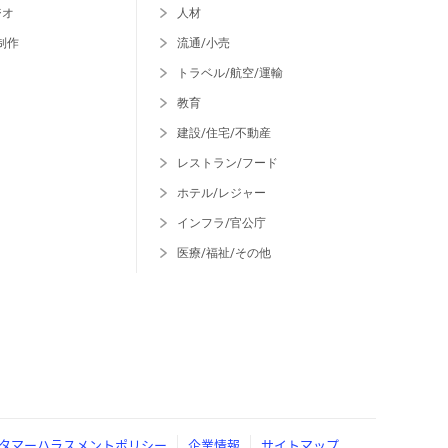
ジオ
人材
制作
流通/小売
トラベル/航空/運輸
教育
建設/住宅/不動産
レストラン/フード
ホテル/レジャー
インフラ/官公庁
医療/福祉/その他
タマーハラスメントポリシー
企業情報
サイトマップ