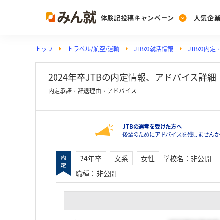
体験記投稿キャンペーン
人気企
トップ
トラベル/航空/運輸
JTBの就活情報
JTBの内定
Post
Ranking
PickUp
投稿する
ランキングを見る
注目の企業特集
2024年卒JTBの内定情報、アドバイス詳細（非
内定承諾・辞退理由・アドバイス
Vote
JTBの選考を受けた方へ
投票する
後輩のためにアドバイスを残しませんか
動画で知ろう！業界・
24年卒
文系
女性
学校名
：
非公開
職種
：
非公開