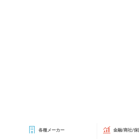
各種メーカー
金融/商社/保