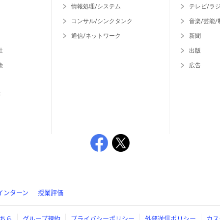
情報処理/システム
テレビ/ラ
コンサル/シンクタンク
音楽/芸能/
通信/ネットワーク
新聞
社
出版
険
広告
等
インターン
授業評価
ちら
グループ規約
プライバシーポリシー
外部送信ポリシー
カス