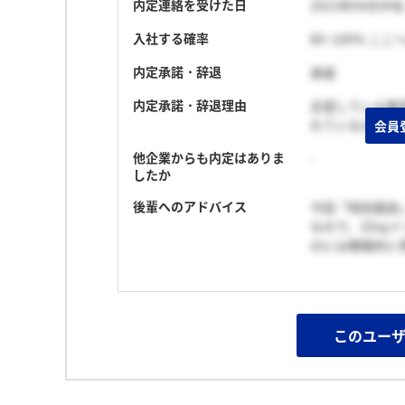
内定連絡を受けた日
2023年04月中旬
入社する確率
80~100% こ
内定承諾・辞退
承諾
内定承諾・辞退理由
志望している業
れている点も魅
会員
他企業からも内定はありま
-
したか
後輩へのアドバイス
今回「特別面談
なので、1Da
のには積極的に
このユー