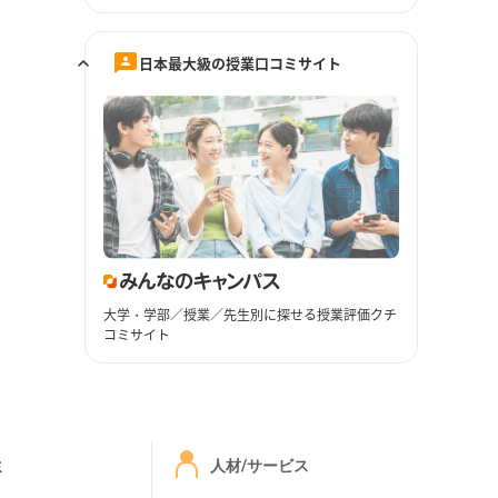
日本最大級の授業口コミサイト
大学・学部／授業／先生別に探せる授業評価クチ
コミサイト
ミ
人材/サービス