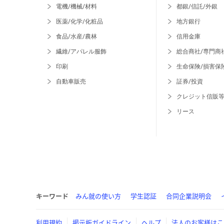
電機/機械/材料
都銀/信託/外銀
医薬/化学/化粧品
地方銀行
食品/水産/農林
信用金庫
繊維/アパレル服飾
総合商社/専門商
印刷
生命保険/損害保
自動車販売
証券/投資
クレジット信販
リース
キーワード
みん就の使い方
学生認証
合同企業説明会
利用規約
掲示板ガイドライン
ヘルプ
法人のお客様はこ