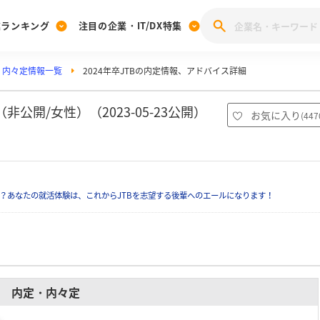
業ランキング
注目の企業・IT/DX特集
・内々定情報一覧
2024年卒JTBの内定情報、アドバイス詳細
注目の企業特集
みんなのIT業界新卒就職人気企業ランキング
みんな
[27卒] 本選考体験記投稿キャンペーン
28卒 注目企業特集
27卒 注目企業特集
みんなのDX企業就職ブランド調査
公開/女性）（2023-05-23公開）
お気に入り
(
447
注目のIT・DX企業特集
28卒 IT・DX企業特集
27卒 IT・DX企業特集
28卒
みんなのIT業界新卒就職人気企業ランキング
みんな
？あなたの就活体験は、これからJTBを志望する後輩へのエールになります！
企業研究
内定・内々定