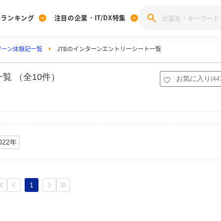
業ランキング
注目の企業・IT/DX特集
ターン体験記一覧
JTBのインターンエントリーシート一覧
注目の企業特集
みんなのIT業界新卒就職人気企業ランキング
みんな
[27卒] 本選考体験記投稿キャンペーン
28卒 注目企業特集
27卒 注目企業特集
みんなのDX企業就職ブランド調査
覧 （全10件）
お気に入り
(
44
注目のIT・DX企業特集
28卒 IT・DX企業特集
27卒 IT・DX企業特集
28卒
みんなのIT業界新卒就職人気企業ランキング
みんな
企業研究
022年
1