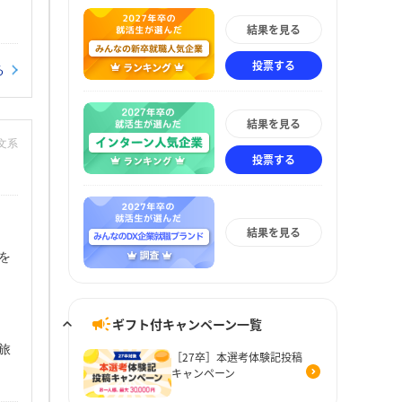
結果を見る
投票する
る
結果を見る
：文系
投票する
結果を見る
を
ギフト付キャンペーン一覧
旅
［27卒］本選考体験記投稿
キャンペーン