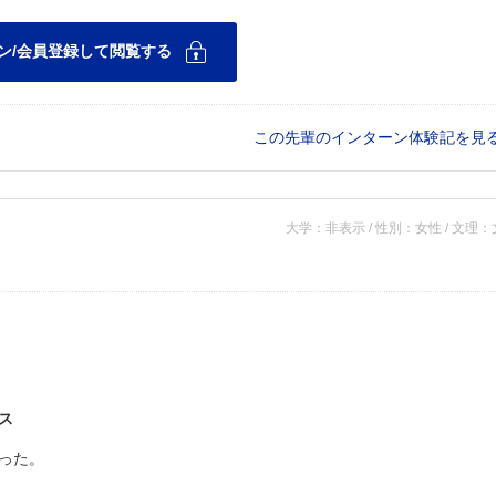
この先輩のインターン体験記を見
大学：非表示 / 性別：女性 / 文理
ス
った。