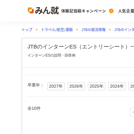
体験記投稿キャンペーン
人気企
トップ
トラベル/航空/運輸
JTBの就活情報
JTBのイン
Post
Ranking
PickUp
投稿する
ランキングを見る
注目の企業特集
JTBのインターンES（エントリーシート）一
インターンESの設問・回答例
Vote
投票する
動画で知ろう！業界・
卒業年：
2027年
2026年
2025年
2024年
2
全10件