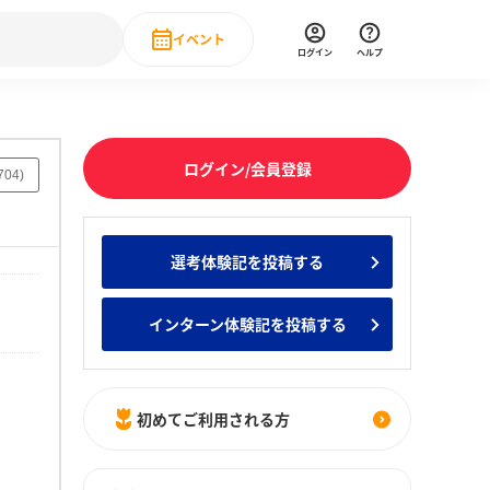
イベント
ログイン
ヘルプ
Event
の新卒就職人気企業ランキング
みんなのインターン人気企業ランキン
直近のイベント一覧
ログイン/会員登録
704
)
もっと見る
 IT・DX現場社員インタビュー
選考体験記を投稿する
の新卒就職人気企業ランキング
みんなのインターン人気企業ランキン
インターン体験記を投稿する
初めてご利用される方