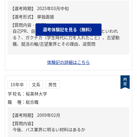
【質問内容・課題】
選考体験記を見る（無料）
自己PR、自分の強み/弱み、周りからどんな人といわれ
る？、ガクチカ（学生時代に力を入れたこと）、志望動
機、就活の軸/志望業界とその理由、逆質問
体験記の詳細はこちら
10年卒
文系
男性
学校名
：
桜美林大学
職種
：
総合職
【質問内容】
今後、バス業界に明るい材料はあるか