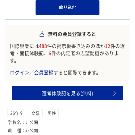
絞り込む
無料の会員登録すると
国際興業には
488
件の掲示板書き込みのほか
12
件の選
考・面接体験記、
6
件の内定者の志望動機がありま
す。
ログイン／会員登録
すると閲覧できます。
選考体験記を見る(無料)
26年卒
文系
男性
学校名
：
非公開
職種
：
非公開