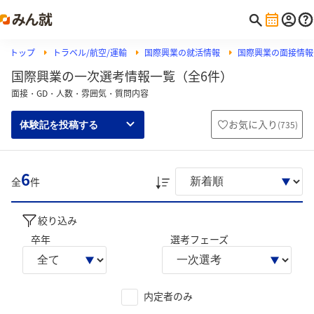
トップ
トラベル/航空/運輸
国際興業の就活情報
国際興業の面接情報
国際興業の一次選考情報一覧（全6件）
面接・GD・人数・雰囲気・質問内容
お気に入り
(
735
)
体験記を投稿する
6
全
件
絞り込み
卒年
選考フェーズ
内定者のみ