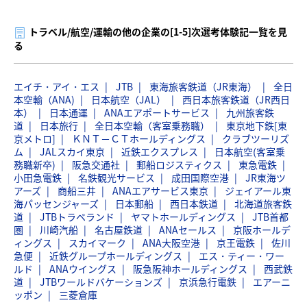
トラベル/航空/運輸の他の企業の[1-5]次選考体験記一覧を見
る
エイチ・アイ・エス
JTB
東海旅客鉄道（JR東海）
全日
本空輸（ANA)
日本航空（JAL）
西日本旅客鉄道（JR西日
本）
日本通運
ANAエアポートサービス
九州旅客鉄
道
日本旅行
全日本空輸（客室乗務職）
東京地下鉄[東
京メトロ]
ＫＮＴ－ＣＴホールディングス
クラブツーリズ
ム
JALスカイ東京
近鉄エクスプレス
日本航空(客室乗
務職新卒)
阪急交通社
郵船ロジスティクス
東急電鉄
小田急電鉄
名鉄観光サービス
成田国際空港
JR東海ツ
アーズ
商船三井
ANAエアサービス東京
ジェイアール東
海パッセンジャーズ
日本郵船
西日本鉄道
北海道旅客鉄
道
JTBトラベランド
ヤマトホールディングス
JTB首都
圏
川崎汽船
名古屋鉄道
ANAセールス
京阪ホールデ
ィングス
スカイマーク
ANA大阪空港
京王電鉄
佐川
急便
近鉄グループホールディングス
エス・ティー・ワー
ルド
ANAウイングス
阪急阪神ホールディングス
西武鉄
道
JTBワールドバケーションズ
京浜急行電鉄
エアーニ
ッポン
三菱倉庫