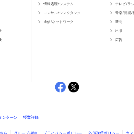
情報処理/システム
テレビ/ラ
コンサル/シンクタンク
音楽/芸能/
通信/ネットワーク
新聞
社
出版
険
広告
等
インターン
授業評価
ちら
グループ規約
プライバシーポリシー
外部送信ポリシー
カス