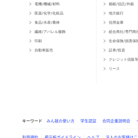
電機/機械/材料
都銀/信託/外銀
医薬/化学/化粧品
地方銀行
食品/水産/農林
信用金庫
繊維/アパレル服飾
総合商社/専門商
印刷
生命保険/損害保
自動車販売
証券/投資
クレジット信販
リース
キーワード
みん就の使い方
学生認証
合同企業説明会
利用規約
掲示板ガイドライン
ヘルプ
法人のお客様はこ