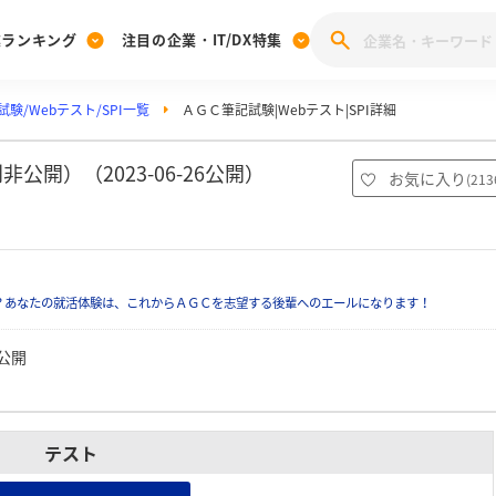
業ランキング
注目の企業・IT/DX特集
験/Webテスト/SPI一覧
ＡＧＣ筆記試験|Webテスト|SPI詳細
注目の企業特集
みんなのIT業界新卒就職人気企業ランキング
みんな
[27卒] 本選考体験記投稿キャンペーン
28卒 注目企業特集
27卒 注目企業特集
みんなのDX企業就職ブランド調査
公開）（2023-06-26公開）
お気に入り
(
213
注目のIT・DX企業特集
28卒 IT・DX企業特集
27卒 IT・DX企業特集
28卒
みんなのIT業界新卒就職人気企業ランキング
みんな
？あなたの就活体験は、これからＡＧＣを志望する後輩へのエールになります！
企業研究
公開
テスト