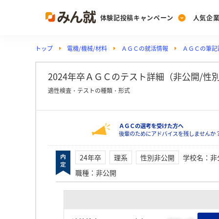
体験記投稿キャンペーン
人気企
トップ
電機/機械/材料
ＡＧＣの就活情報
ＡＧＣの筆記試
Post
Ranking
PickUp
投稿する
ランキングを見る
注目の企業特集
2024年卒ＡＧＣのテスト詳細（非公開/性別非
適性検査・テストの種類・形式
Vote
ＡＧＣの選考を受けた方へ
投票する
後輩のためにアドバイスを残しませんか
動画で知ろう！業界・
24年卒
理系
性別非公開
学校名
：
非
職種
：
非公開