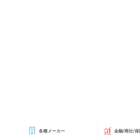
各種メーカー
金融/商社/保