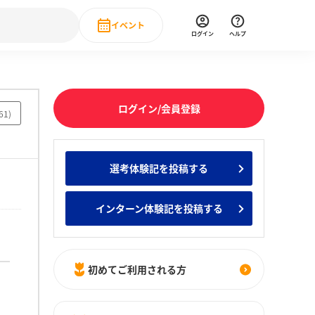
イベント
ログイン
ヘルプ
Event
の新卒就職人気企業ランキング
みんなのインターン人気企業ランキン
直近のイベント一覧
ログイン/会員登録
61
)
もっと見る
 IT・DX現場社員インタビュー
選考体験記を投稿する
の新卒就職人気企業ランキング
みんなのインターン人気企業ランキン
インターン体験記を投稿する
初めてご利用される方