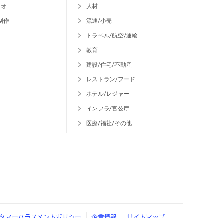
ジオ
人材
制作
流通/小売
トラベル/航空/運輸
教育
建設/住宅/不動産
レストラン/フード
ホテル/レジャー
インフラ/官公庁
医療/福祉/その他
タマーハラスメントポリシー
企業情報
サイトマップ