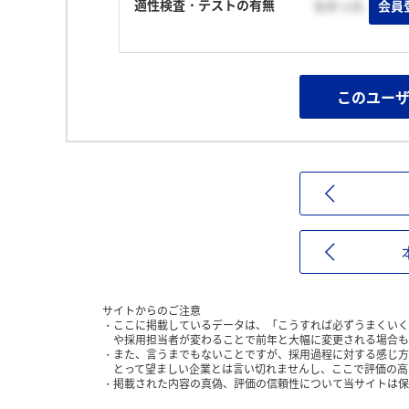
適性検査・テストの有無
なかった
会員
このユー
サイトからのご注意
ここに掲載しているデータは、「こうすれば必ずうまくいく
や採用担当者が変わることで前年と大幅に変更される場合も
また、言うまでもないことですが、採用過程に対する感じ方
とって望ましい企業とは言い切れませんし、ここで評価の高
掲載された内容の真偽、評価の信頼性について当サイトは保