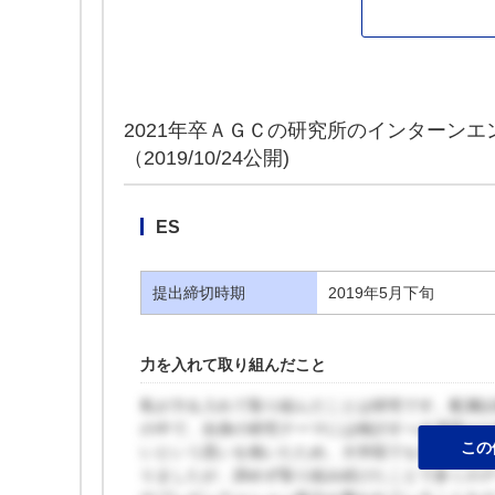
2021年卒ＡＧＣの研究所のインターンエ
（2019/10/24公開)
ES
提出締切時期
2019年5月下旬
力を入れて取り組んだこと
私が力を入れて取り組んだことは研究です。配属
の中で、自身の研究テーマには検討すべき課題が
この
いという思いを抱いたため、大学院でも引き続き
りましたが、諦めず取り組み続けたことで多くの