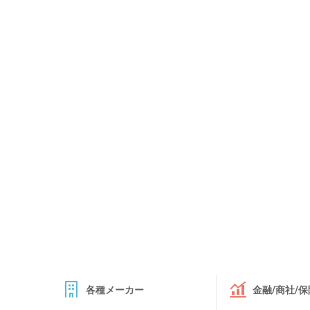
各種メーカー
金融/商社/保