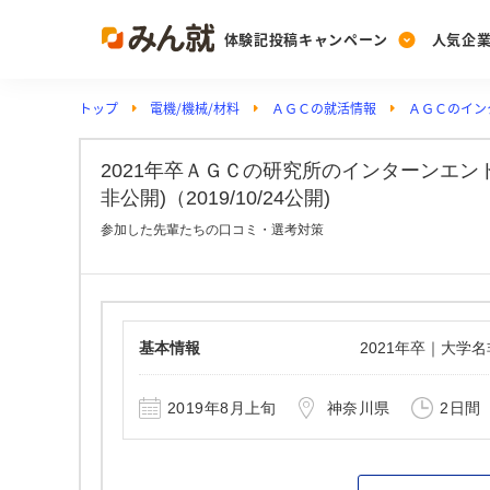
体験記投稿キャンペーン
人気企
トップ
電機/機械/材料
ＡＧＣの就活情報
ＡＧＣのイン
Post
Ranking
PickUp
投稿する
ランキングを見る
注目の企業特集
2021年卒ＡＧＣの研究所のインターンエン
非公開)（2019/10/24公開)
参加した先輩たちの口コミ・選考対策
Vote
投票する
動画で知ろう！業界・
基本情報
2021年卒｜大学
2019年8月上旬
神奈川県
2日間