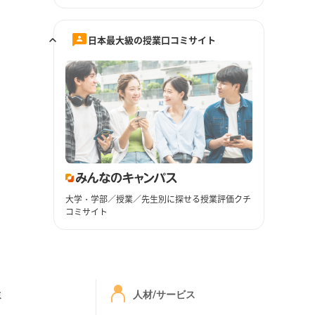
日本最大級の授業口コミサイト
大学・学部／授業／先生別に探せる授業評価クチ
コミサイト
ミ
人材/サービス