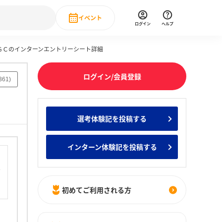
イベント
ログイン
ヘルプ
ＡＧＣのインターンエントリーシート詳細
Event
の新卒就職人気企業ランキング
みんなのインターン人気企業ランキン
直近のイベント一覧
ログイン/会員登録
361
)
もっと見る
 IT・DX現場社員インタビュー
選考体験記を投稿する
の新卒就職人気企業ランキング
みんなのインターン人気企業ランキン
インターン体験記を投稿する
初めてご利用される方