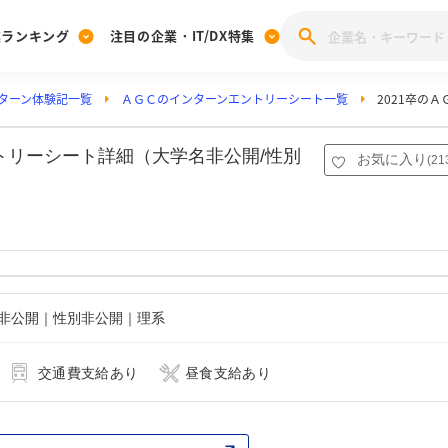
業ランキング
注目の企業・IT/DX特集
ターン体験記一覧
ＡＧＣのインターンエントリーシート一覧
2021卒の
注目の企業特集
みんなのIT業界新卒就職人気企業ランキング
みんな
[27卒] 本選考体験記投稿キャンペーン
28卒 注目企業特集
27卒 注目企業特集
みんなのDX企業就職ブランド調査
トリーシート詳細（大学名非公開/性別
お気に入り
(
21
注目のIT・DX企業特集
28卒 IT・DX企業特集
27卒 IT・DX企業特集
28卒
みんなのIT業界新卒就職人気企業ランキング
みんな
企業研究
名非公開｜性別非公開｜理系
交通費支給あり
昼食支給あり