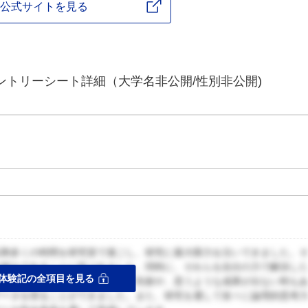
公式サイトを見る
ントリーシート詳細（大学名非公開/性別非公開)
以降多くの時間を研究室で過ごし、研究に最大限力を注いできました。
山積みであることに気づきました。同時に、それらを自分の力で解決し
体験記の全項目を見る
研究を進めています。実験の中で失敗や、思うような成果が出ない時も
データを得ることができました。また、研究を通して徐々に論理的思考