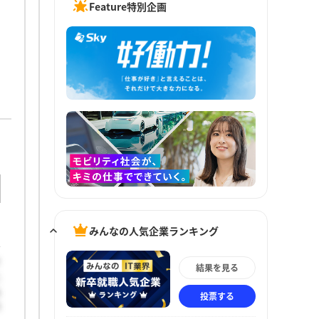
Feature特別企画
みんなの人気企業ランキング
そ
結果を見る
た
あ
投票する
力