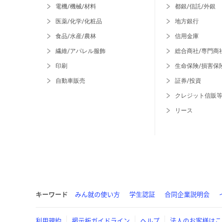
電機/機械/材料
都銀/信託/外銀
医薬/化学/化粧品
地方銀行
食品/水産/農林
信用金庫
繊維/アパレル服飾
総合商社/専門商
印刷
生命保険/損害保
自動車販売
証券/投資
クレジット信販
リース
キーワード
みん就の使い方
学生認証
合同企業説明会
利用規約
掲示板ガイドライン
ヘルプ
法人のお客様はこ