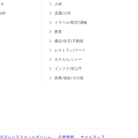
ジオ
人材
制作
流通/小売
トラベル/航空/運輸
教育
建設/住宅/不動産
レストラン/フード
ホテル/レジャー
インフラ/官公庁
医療/福祉/その他
タマーハラスメントポリシー
企業情報
サイトマップ