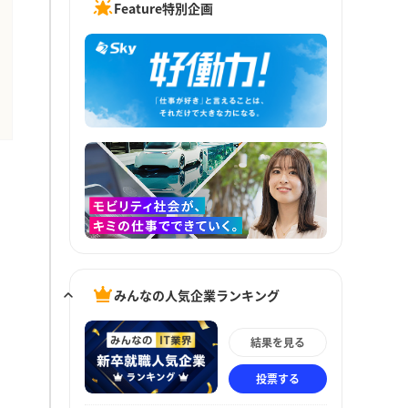
Feature特別企画
みんなの人気企業ランキング
結果を見る
投票する