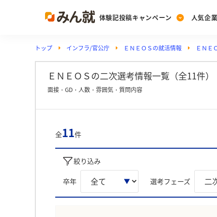
体験記投稿キャンペーン
人気企
トップ
インフラ/官公庁
ＥＮＥＯＳの就活情報
ＥＮＥ
Post
Ranking
PickUp
投稿する
ランキングを見る
注目の企業特集
ＥＮＥＯＳの二次選考情報一覧（全11件）
面接・GD・人数・雰囲気・質問内容
Vote
投票する
11
全
件
動画で知ろう！業界・
絞り込み
卒年
選考フェーズ