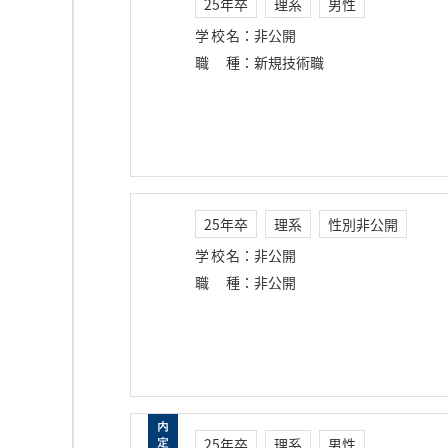
25年卒
理系
男性
学校名
：
非公開
職種
：
新規技術職
25年卒
理系
性別非公開
学校名
：
非公開
職種
：
非公開
25年卒
理系
男性