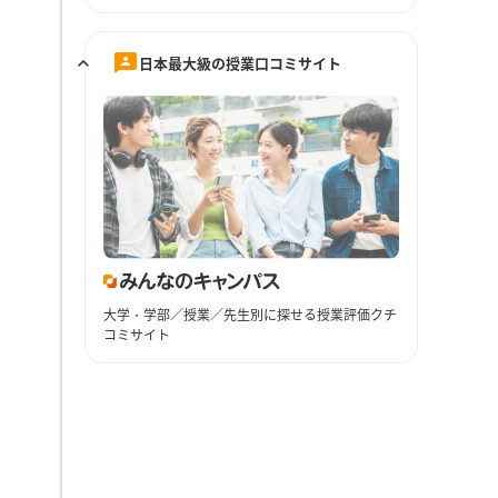
日本最大級の授業口コミサイト
大学・学部／授業／先生別に探せる授業評価クチ
コミサイト