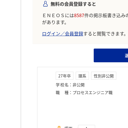
無料の会員登録すると
ＥＮＥＯＳには
8587
件の掲示板書き込み
があります。
ログイン／会員登録
すると閲覧できます
27年卒
理系
性別非公開
学校名
：
非公開
職種
：
プロセスエンジニア職