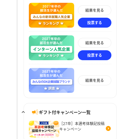
結果を見る
投票する
結果を見る
投票する
結果を見る
ギフト付キャンペーン一覧
［27卒］本選考体験記投稿
キャンペーン