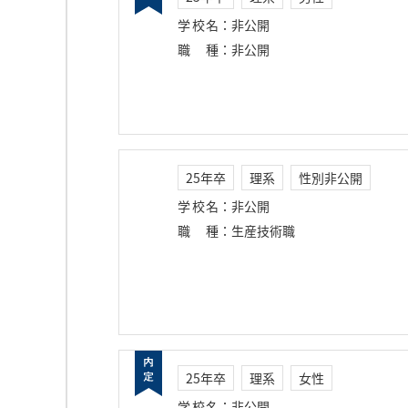
学校名
：
非公開
職種
：
非公開
25年卒
理系
性別非公開
学校名
：
非公開
職種
：
生産技術職
25年卒
理系
女性
学校名
：
非公開