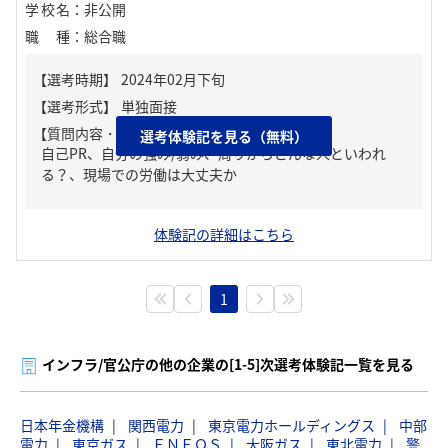
学校名
：
非公開
職種
：
総合職
【質問内容・課題】
選考体験記を見る（無料）
自己PR、自分の強み/弱み、周りからどんな人といわれ
る？、現場での労働は大丈夫か
体験記の詳細はこちら
1
インフラ/官公庁の他の企業の[1-5]次選考体験記一覧を見る
日本年金機構
関西電力
東京電力ホールディングス
中部
電力
東京ガス
ＥＮＥＯＳ
大阪ガス
東北電力
警