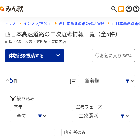
トップ
インフラ/官公庁
西日本高速道路の就活情報
西日本高速道路
西日本高速道路の二次選考情報一覧（全5件）
面接・GD・人数・雰囲気・質問内容
お気に入り
(
5674
)
体験記を投稿する
5
全
件
絞り込み
卒年
選考フェーズ
内定者のみ