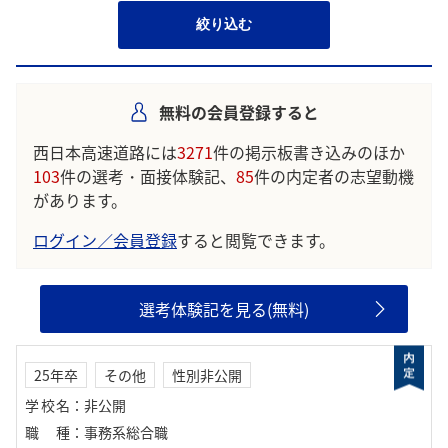
絞り込む
無料の会員登録すると
西日本高速道路には
3271
件の掲示板書き込みのほか
103
件の選考・面接体験記、
85
件の内定者の志望動機
があります。
ログイン／会員登録
すると閲覧できます。
選考体験記を見る(無料)
25年卒
その他
性別非公開
学校名
：
非公開
職種
：
事務系総合職