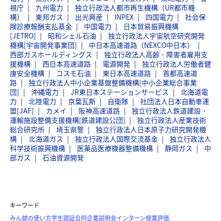
視庁
九州電力
独立行政法人都市再生機構（UR都市機
構）
東邦ガス
出光興産
INPEX
四国電力
社会保
険診療報酬支払基金
中国電力
日本貿易振興機構
[JETRO]
昭和シェル石油
独立行政法人宇宙航空研究開発
機構[宇宙開発事業団]
中日本高速道路（NEXCO中日本）
西部ガスホールディングス
独立行政法人高齢・障害者雇用支
援機構
西日本高速道路
電源開発
独立行政法人労働者健
康安全機構
コスモ石油
東日本高速道路
首都高速道
路
独立行政法人中小企業基盤整備機構[中小企業総合事業
団]
沖縄電力
JR東日本ステーションサービス
北海道電
力
北陸電力
京葉瓦斯
自衛隊
社団法人日本自動車連
盟[JAF]
カメイ
阪神高速道路
独立行政法人鉄道建設・
運輸施設整備支援機構[鉄道建設公団]
独立行政法人産業技術
総合研究所
埼玉県警
独立行政法人日本原子力研究開発機
構
北海道ガス
独立行政法人国際交流基金
独立行政法人
科学技術振興機構
医薬品医療機器整備機構
静岡ガス
中
部ガス
石油資源開発
キーワード
みん就の使い方
学生認証
合同企業説明会
インターン
授業評価