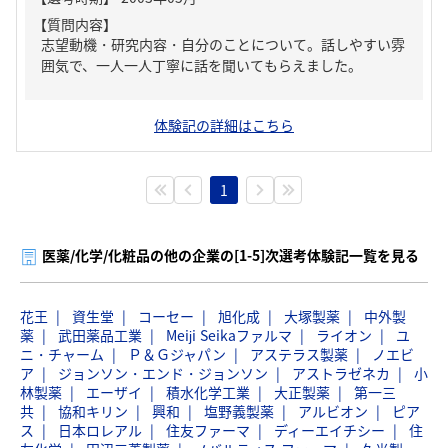
【質問内容】
志望動機・研究内容・自分のことについて。話しやすい雰
囲気で、一人一人丁寧に話を聞いてもらえました。
体験記の詳細はこちら
1
医薬/化学/化粧品の他の企業の[1-5]次選考体験記一覧を見る
花王
資生堂
コーセー
旭化成
大塚製薬
中外製
薬
武田薬品工業
Meiji Seikaファルマ
ライオン
ユ
ニ・チャーム
Ｐ＆Ｇジャパン
アステラス製薬
ノエビ
ア
ジョンソン・エンド・ジョンソン
アストラゼネカ
小
林製薬
エーザイ
積水化学工業
大正製薬
第一三
共
協和キリン
興和
塩野義製薬
アルビオン
ピア
ス
日本ロレアル
住友ファーマ
ディーエイチシー
住