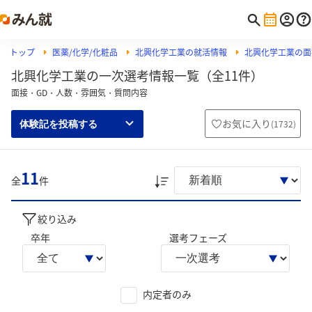
トップ
医薬/化学/化粧品
北興化学工業の就活情報
北興化学工業の面
北興化学工業の一次選考情報一覧（全11件）
面接・GD・人数・雰囲気・質問内容
お気に入り
(
1732
)
体験記を投稿する
11
全
件
絞り込み
卒年
選考フェーズ
内定者のみ