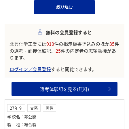
絞り込む
無料の会員登録すると
北興化学工業には
910
件の掲示板書き込みのほか
35
件
の選考・面接体験記、
25
件の内定者の志望動機があ
ります。
ログイン／会員登録
すると閲覧できます。
選考体験記を見る(無料)
27年卒
文系
男性
学校名
：
非公開
職種
：
総合職