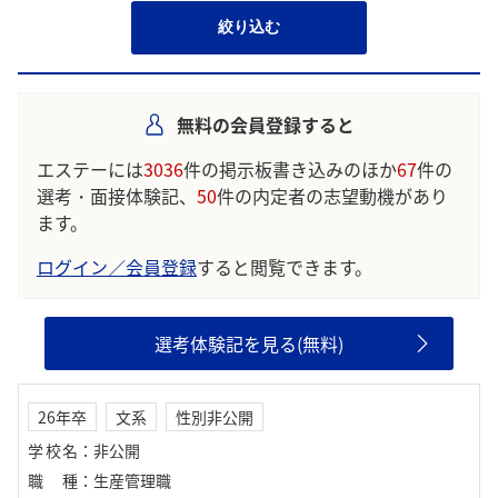
絞り込む
無料の会員登録すると
エステーには
3036
件の掲示板書き込みのほか
67
件の
選考・面接体験記、
50
件の内定者の志望動機があり
ます。
ログイン／会員登録
すると閲覧できます。
選考体験記を見る(無料)
26年卒
文系
性別非公開
学校名
：
非公開
職種
：
生産管理職