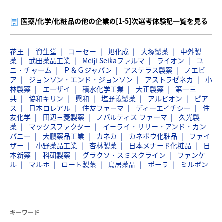
医薬/化学/化粧品の他の企業の[1-5]次選考体験記一覧を見る
花王
資生堂
コーセー
旭化成
大塚製薬
中外製
薬
武田薬品工業
Meiji Seikaファルマ
ライオン
ユ
ニ・チャーム
Ｐ＆Ｇジャパン
アステラス製薬
ノエビ
ア
ジョンソン・エンド・ジョンソン
アストラゼネカ
小
林製薬
エーザイ
積水化学工業
大正製薬
第一三
共
協和キリン
興和
塩野義製薬
アルビオン
ピア
ス
日本ロレアル
住友ファーマ
ディーエイチシー
住
友化学
田辺三菱製薬
ノバルティス ファーマ
久光製
薬
マックスファクター
イーライ・リリー・アンド・カン
パニー
大鵬薬品工業
カネカ
カネボウ化粧品
ファイ
ザー
小野薬品工業
杏林製薬
日本メナード化粧品
日
本新薬
科研製薬
グラクソ・スミスクライン
ファンケ
ル
マルホ
ロート製薬
鳥居薬品
ポーラ
ミルボン
キーワード