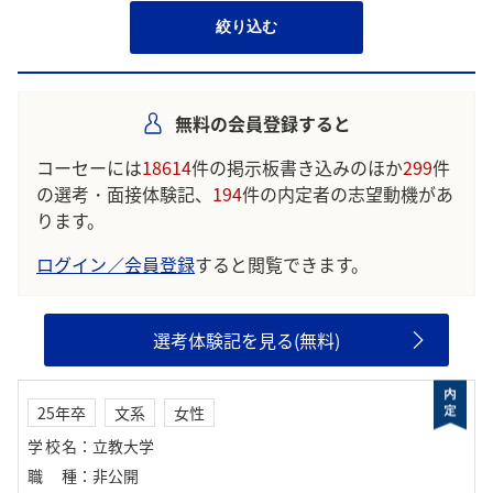
絞り込む
無料の会員登録すると
コーセーには
18614
件の掲示板書き込みのほか
299
件
の選考・面接体験記、
194
件の内定者の志望動機があ
ります。
ログイン／会員登録
すると閲覧できます。
選考体験記を見る(無料)
25年卒
文系
女性
学校名
：
立教大学
職種
：
非公開