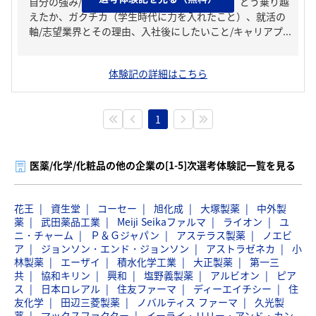
自分の強み/弱み、人生の中で大きな挫折経験。どう乗り越
えたか、ガクチカ（学生時代に力を入れたこと）、就活の
軸/志望業界とその理由、入社後にしたいこと/キャリアプ...
体験記の詳細はこちら
1
医薬/化学/化粧品の他の企業の[1-5]次選考体験記一覧を見る
花王
資生堂
コーセー
旭化成
大塚製薬
中外製
薬
武田薬品工業
Meiji Seikaファルマ
ライオン
ユ
ニ・チャーム
Ｐ＆Ｇジャパン
アステラス製薬
ノエビ
ア
ジョンソン・エンド・ジョンソン
アストラゼネカ
小
林製薬
エーザイ
積水化学工業
大正製薬
第一三
共
協和キリン
興和
塩野義製薬
アルビオン
ピア
ス
日本ロレアル
住友ファーマ
ディーエイチシー
住
友化学
田辺三菱製薬
ノバルティス ファーマ
久光製
薬
マックスファクター
イーライ・リリー・アンド・カン