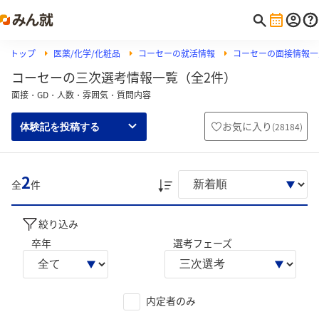
トップ
医薬/化学/化粧品
コーセーの就活情報
コーセーの面接情報一
コーセーの三次選考情報一覧（全2件）
面接・GD・人数・雰囲気・質問内容
お気に入り
(
28184
)
体験記を投稿する
2
全
件
絞り込み
卒年
選考フェーズ
内定者のみ