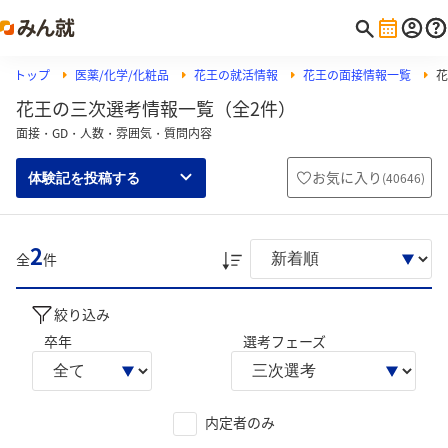
トップ
医薬/化学/化粧品
花王の就活情報
花王の面接情報一覧
花
花王の三次選考情報一覧（全2件）
面接・GD・人数・雰囲気・質問内容
お気に入り
(
40646
)
体験記を投稿する
2
全
件
絞り込み
卒年
選考フェーズ
内定者のみ