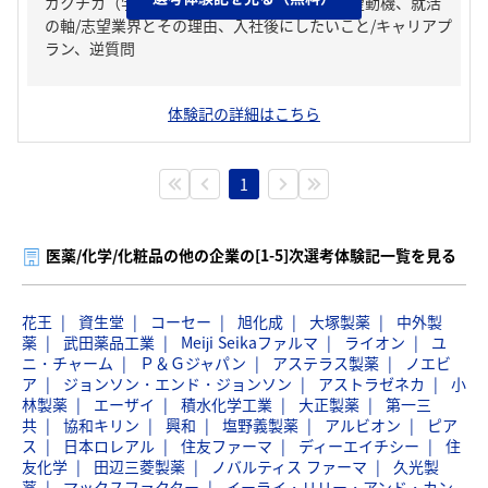
ガクチカ（学生時代に力を入れたこと）、志望動機、就活
の軸/志望業界とその理由、入社後にしたいこと/キャリアプ
ラン、逆質問
体験記の詳細はこちら
1
医薬/化学/化粧品の他の企業の[1-5]次選考体験記一覧を見る
花王
資生堂
コーセー
旭化成
大塚製薬
中外製
薬
武田薬品工業
Meiji Seikaファルマ
ライオン
ユ
ニ・チャーム
Ｐ＆Ｇジャパン
アステラス製薬
ノエビ
ア
ジョンソン・エンド・ジョンソン
アストラゼネカ
小
林製薬
エーザイ
積水化学工業
大正製薬
第一三
共
協和キリン
興和
塩野義製薬
アルビオン
ピア
ス
日本ロレアル
住友ファーマ
ディーエイチシー
住
友化学
田辺三菱製薬
ノバルティス ファーマ
久光製
薬
マックスファクター
イーライ・リリー・アンド・カン