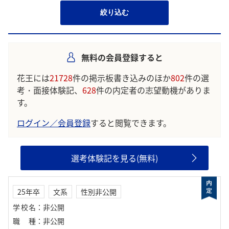
絞り込む
無料の会員登録すると
花王には
21728
件の掲示板書き込みのほか
802
件の選
考・面接体験記、
628
件の内定者の志望動機がありま
す。
ログイン／会員登録
すると閲覧できます。
選考体験記を見る(無料)
25年卒
文系
性別非公開
学校名
：
非公開
職種
：
非公開