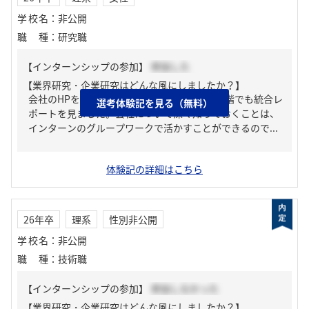
学校名
：
非公開
職種
：
研究職
【インターンシップの参加】
参加した
【業界研究・企業研究はどんな風にしましたか？】
会社のHPを隅々まで見ました。また、この段階でも統合レ
選考体験記を見る（無料）
ポートを見ました。会社について深く知っておくことは、
インターンのグループワークで活かすことができるので...
体験記の詳細はこちら
26年卒
理系
性別非公開
学校名
：
非公開
職種
：
技術職
【インターンシップの参加】
参加しなかった
【業界研究・企業研究はどんな風にしましたか？】