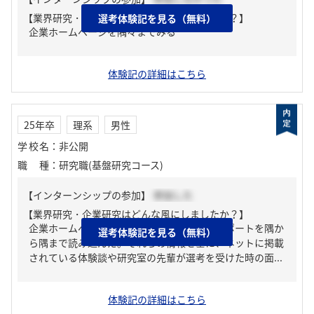
【業界研究・企業研究はどんな風にしましたか？】
選考体験記を見る（無料）
企業ホームページを隅々までみる
体験記の詳細はこちら
25年卒
理系
男性
学校名
：
非公開
職種
：
研究職(基盤研究コース)
【インターンシップの参加】
参加した
【業界研究・企業研究はどんな風にしましたか？】
企業ホームページと中長期経営計画、統合レポートを隅か
選考体験記を見る（無料）
ら隅まで読み込んだ。それらの情報を基に、ネットに掲載
されている体験談や研究室の先輩が選考を受けた時の面...
体験記の詳細はこちら