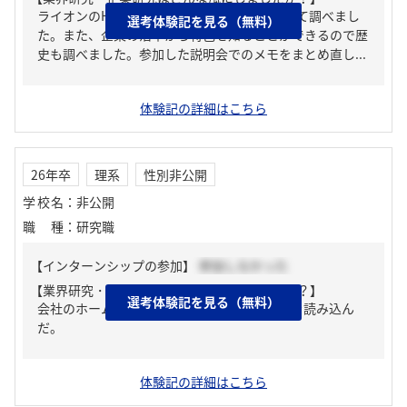
ライオンのHPから経営方針やパーパスについて調べまし
選考体験記を見る（無料）
た。また、企業の沿革から特色を知ることができるので歴
史も調べました。参加した説明会でのメモをまとめ直し...
体験記の詳細はこちら
26年卒
理系
性別非公開
学校名
：
非公開
職種
：
研究職
【インターンシップの参加】
参加しなかった
【業界研究・企業研究はどんな風にしましたか？】
選考体験記を見る（無料）
会社のホームページから有価証券報告書、IRを読み込ん
だ。
体験記の詳細はこちら