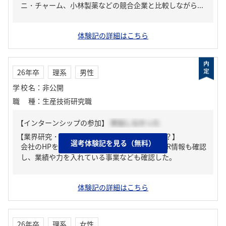
ニ・チャーム、小林製薬などの競合企業と比較しながら...
体験記の詳細はこちら
26年卒
理系
男性
学校名
：
非公開
職種
：
生産技術研究職
【インターンシップの参加】
参加しなかった
【業界研究・企業研究はどんな風にしましたか？】
選考体験記を見る（無料）
会社のHPを隅から隅まで読み込んだ。また、IR情報も確認
し、業績や力を入れている事業なども確認した。
体験記の詳細はこちら
26年卒
理系
女性