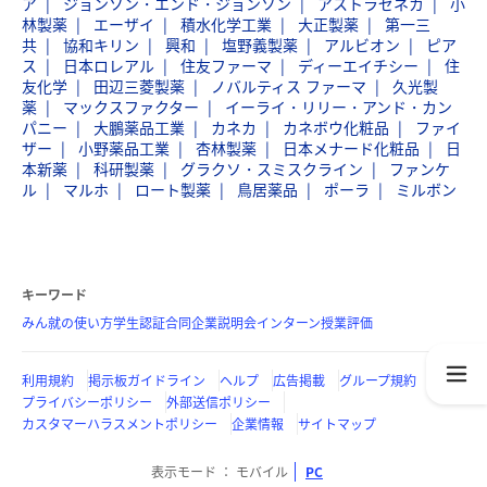
ア
ジョンソン・エンド・ジョンソン
アストラゼネカ
小
林製薬
エーザイ
積水化学工業
大正製薬
第一三
共
協和キリン
興和
塩野義製薬
アルビオン
ピア
ス
日本ロレアル
住友ファーマ
ディーエイチシー
住
友化学
田辺三菱製薬
ノバルティス ファーマ
久光製
薬
マックスファクター
イーライ・リリー・アンド・カン
パニー
大鵬薬品工業
カネカ
カネボウ化粧品
ファイ
ザー
小野薬品工業
杏林製薬
日本メナード化粧品
日
本新薬
科研製薬
グラクソ・スミスクライン
ファンケ
ル
マルホ
ロート製薬
鳥居薬品
ポーラ
ミルボン
キーワード
みん就の使い方
学生認証
合同企業説明会
インターン
授業評価
利用規約
掲示板ガイドライン
ヘルプ
広告掲載
グループ規約
プライバシーポリシー
外部送信ポリシー
カスタマーハラスメントポリシー
企業情報
サイトマップ
表示モード
モバイル
PC