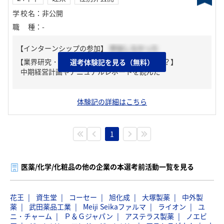
学校名
：
非公開
職種
：
-
【インターンシップの参加】
参加しなかった
【業界研究・企業研究はどんな風にしましたか？】
選考体験記を見る（無料）
中期経営計画やアニュアルレポートを読んだ
体験記の詳細はこちら
1
医薬/化学/化粧品の他の企業の本選考前活動一覧を見る
花王
資生堂
コーセー
旭化成
大塚製薬
中外製
薬
武田薬品工業
Meiji Seikaファルマ
ライオン
ユ
ニ・チャーム
Ｐ＆Ｇジャパン
アステラス製薬
ノエビ