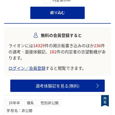
絞り込む
無料の会員登録すると
ライオンには
14329
件の掲示板書き込みのほか
236
件
の選考・面接体験記、
182
件の内定者の志望動機があ
ります。
ログイン／会員登録
すると閲覧できます。
選考体験記を見る(無料)
26年卒
理系
性別非公開
学校名
：
非公開