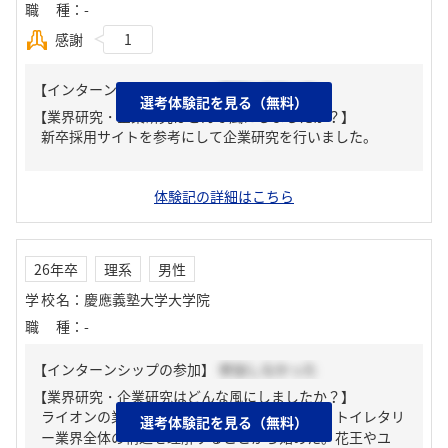
職種
：
-
感謝
1
【インターンシップの参加】
参加しなかった
選考体験記を見る（無料）
【業界研究・企業研究はどんな風にしましたか？】
新卒採用サイトを参考にして企業研究を行いました。
体験記の詳細はこちら
26年卒
理系
男性
学校名
：
慶應義塾大学大学院
職種
：
-
【インターンシップの参加】
参加しなかった
【業界研究・企業研究はどんな風にしましたか？】
ライオンの業界研究においては、まず日用品・トイレタリ
選考体験記を見る（無料）
ー業界全体の構造を理解することから始めた。花王やユ