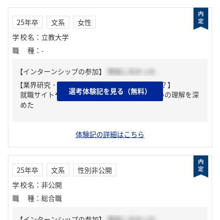
25年卒
文系
女性
学校名
：
立教大学
職種
：
-
【インターンシップの参加】
参加しなかった
【業界研究・企業研究はどんな風にしましたか？】
選考体験記を見る（無料）
就職サイトや企業ホームページを見て取り組みの理解を深
めた
体験記の詳細はこちら
25年卒
文系
性別非公開
学校名
：
非公開
職種
：
総合職
【インターンシップの参加】
参加しなかった