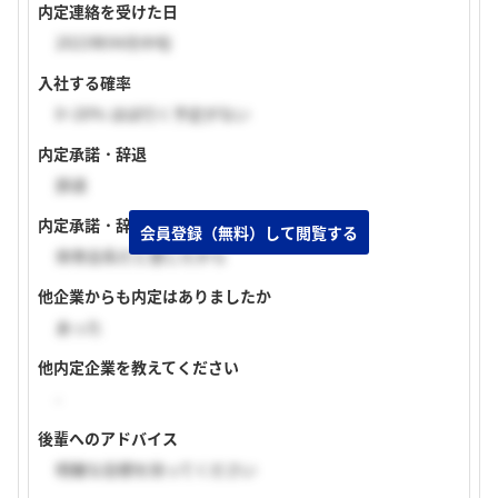
内定連絡を受けた日
2023年04月中旬
入社する確率
0~20% ほぼ行く予定がない
内定承諾・辞退
辞退
内定承諾・辞退理由
会員登録（無料）して閲覧する
体育会系だと感じたから
他企業からも内定はありましたか
あった
他内定企業を教えてください
-
後輩へのアドバイス
明確な目標を持ってください