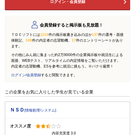
ログイン・会員登録
会員登録すると掲示板も見放題！
ＴＤＣソフトには
1210
件の掲示板書き込みのほか
137
件の選考・面接
体験記、
108
件の内定者の志望動機、
17
件のエントリーシートがあり
ます。
その他にみん就に集まった約2万9000件の企業掲示板や就活生による
面接、WEBテスト、リアルタイムの内定情報をご覧いただけます。
内定者の志望動機、ESを参考に就活に挑もう。※パクり厳禁！
ログイン/会員登録
すると閲覧できます。
この企業をお気に入りした学生が見ている企業
ＮＳＤ
[情報処理/システム]
オススメ度