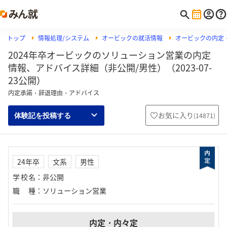
トップ
情報処理/システム
オービックの就活情報
オービックの内定
2024年卒オービックのソリューション営業の内定
情報、アドバイス詳細（非公開/男性）（2023-07-
23公開）
内定承諾・辞退理由・アドバイス
お気に入り
(
14871
)
体験記を投稿する
24年卒
文系
男性
学校名
：
非公開
職種
：
ソリューション営業
内定・内々定