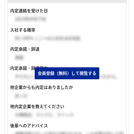
内定連絡を受けた日
2023年04月下旬
入社する確率
80~100% ここへの入社をほぼ決定
内定承諾・辞退
承諾
内定承諾・辞退理由
会員登録（無料）して閲覧する
やりたいこと、なりたい自分像にマッチしていたから。
他企業からも内定はありましたか
あった
他内定企業を教えてください
大塚商会、マイナビ、クイック
後輩へのアドバイス
就職活動で行った努力は報われます。この言葉を信じて突