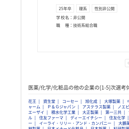
25年卒
理系
性別非公開
学校名
：
非公開
職種
：
技術系総合職
医薬/化学/化粧品の他の企業の[1-5]次選
花王
資生堂
コーセー
旭化成
大塚製薬
ャーム
Ｐ＆Ｇジャパン
アステラス製薬
ノエ
エーザイ
積水化学工業
大正製薬
第一三共
ル
住友ファーマ
ディーエイチシー
住友化学
ー
イーライ・リリー・アンド・カンパニー
大鵬
林製薬
日本メナード化粧品
日本新薬
科研製