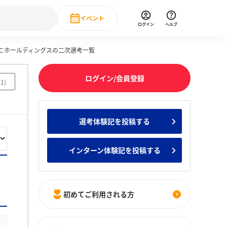
イベント
ログイン
ヘルプ
Ｃホールディングスの二次選考一覧
Event
の新卒就職人気企業ランキング
みんなのインターン人気企業ランキン
直近のイベント一覧
ログイン/会員登録
61
)
もっと見る
 IT・DX現場社員インタビュー
選考体験記を投稿する
の新卒就職人気企業ランキング
みんなのインターン人気企業ランキン
インターン体験記を投稿する
初めてご利用される方