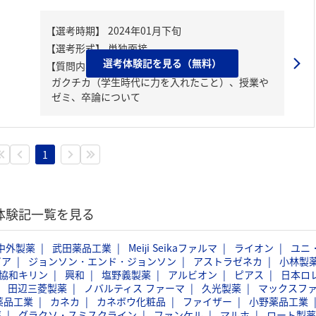
選考体験記を見る（無料）
【質問内容・課題】
ガクチカ（学生時代に力を入れたこと）、授業や
ゼミ、卒論について
1
考体験記一覧を見る
中外製薬
武田薬品工業
Meiji Seikaファルマ
ライオン
ユニ
ビア
ジョンソン・エンド・ジョンソン
アストラゼネカ
小林製
協和キリン
興和
塩野義製薬
アルビオン
ピアス
日本ロ
田辺三菱製薬
ノバルティス ファーマ
久光製薬
マックスフ
薬品工業
カネカ
カネボウ化粧品
ファイザー
小野薬品工業
薬
グラクソ・スミスクライン
ファンケル
マルホ
ロート製薬