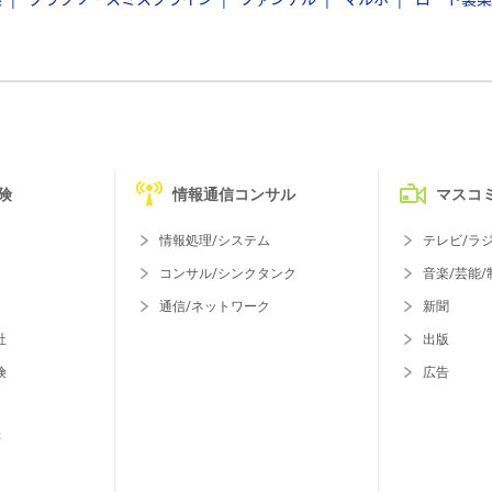
険
情報通信コンサル
マスコ
情報処理/システム
テレビ/ラ
コンサル/シンクタンク
音楽/芸能/
通信/ネットワーク
新聞
社
出版
険
広告
等