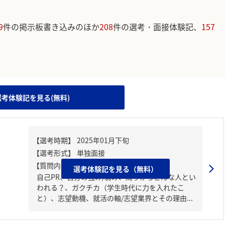
9
件の掲示板書き込みのほか
208
件の選考・面接体験記、
157
。
選考体験記を見る(無料)
【質問内容・課題】
選考体験記を見る（無料）
自己PR、自分の強み/弱み、周りからどんな人とい
われる？、ガクチカ（学生時代に力を入れたこ
と）、志望動機、就活の軸/志望業界とその理由...