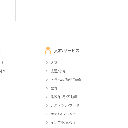
ミ
人材/サービス
ジオ
人材
制作
流通/小売
トラベル/航空/運輸
教育
建設/住宅/不動産
レストラン/フード
ホテル/レジャー
インフラ/官公庁