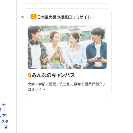
日本最大級の授業口コミサイト
大学・学部／授業／先生別に探せる授業評価クチ
コミサイト
・チ
薬
レア
ァクタ
杏