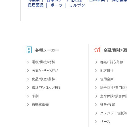
鳥居薬品
ポーラ
ミルボン
各種メーカー
金融/商社/保
電機/機械/材料
都銀/信託/外銀
医薬/化学/化粧品
地方銀行
食品/水産/農林
信用金庫
繊維/アパレル服飾
総合商社/専門商
印刷
生命保険/損害保
自動車販売
証券/投資
クレジット信販
リース