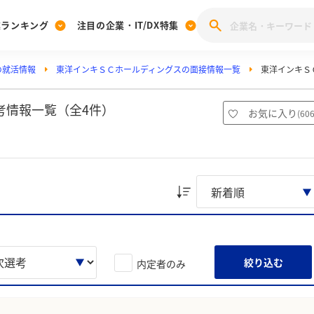
業ランキング
注目の企業・IT/DX特集
の就活情報
東洋インキＳＣホールディングスの面接情報一覧
東洋インキＳ
注目の企業特集
みんなのIT業界新卒就職人気企業ランキング
みんな
[27卒] 本選考体験記投稿キャンペーン
28卒 注目企業特集
27卒 注目企業特集
みんなのDX企業就職ブランド調査
考情報一覧（全4件）
お気に入り
(
60
注目のIT・DX企業特集
28卒 IT・DX企業特集
27卒 IT・DX企業特集
28卒
みんなのIT業界新卒就職人気企業ランキング
みんな
企業研究
絞り込む
内定者のみ