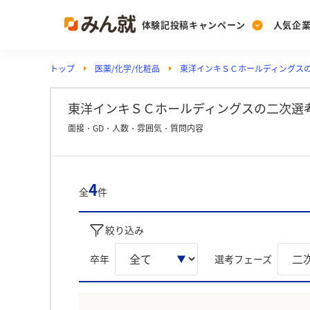
体験記投稿キャンペーン
人気企
トップ
医薬/化学/化粧品
東洋インキＳＣホールディングス
Post
Ranking
PickUp
投稿する
ランキングを見る
注目の企業特集
東洋インキＳＣホールディングスの二次選
面接・GD・人数・雰囲気・質問内容
Vote
投票する
4
全
件
動画で知ろう！業界・
絞り込み
卒年
選考フェーズ