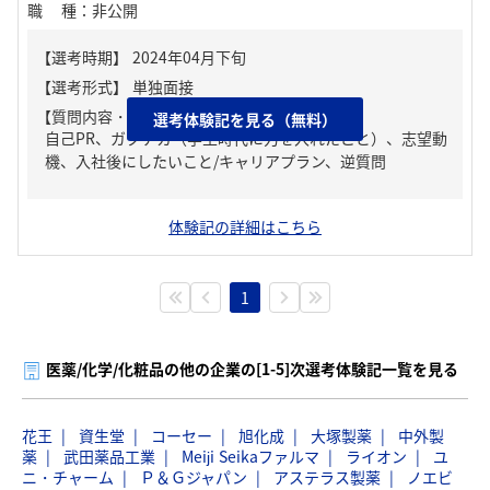
職種
：
非公開
【質問内容・課題】
選考体験記を見る（無料）
自己PR、ガクチカ（学生時代に力を入れたこと）、志望動
機、入社後にしたいこと/キャリアプラン、逆質問
体験記の詳細はこちら
1
医薬/化学/化粧品の他の企業の[1-5]次選考体験記一覧を見る
花王
資生堂
コーセー
旭化成
大塚製薬
中外製
薬
武田薬品工業
Meiji Seikaファルマ
ライオン
ユ
ニ・チャーム
Ｐ＆Ｇジャパン
アステラス製薬
ノエビ