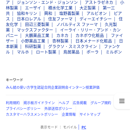
ア
ジョンソン・エンド・ジョンソン
アストラゼネカ
小
林製薬
エーザイ
積水化学工業
大正製薬
第一三
共
協和キリン
興和
塩野義製薬
アルビオン
ピア
ス
日本ロレアル
住友ファーマ
ディーエイチシー
住
友化学
田辺三菱製薬
ノバルティス ファーマ
久光製
薬
マックスファクター
イーライ・リリー・アンド・カン
パニー
大鵬薬品工業
カネカ
カネボウ化粧品
ファイ
ザー
小野薬品工業
杏林製薬
日本メナード化粧品
日
本新薬
科研製薬
グラクソ・スミスクライン
ファンケ
ル
マルホ
ロート製薬
鳥居薬品
ポーラ
ミルボン
キーワード
みん就の使い方
学生認証
合同企業説明会
インターン
授業評価
利用規約
掲示板ガイドライン
ヘルプ
広告掲載
グループ規約
プライバシーポリシー
外部送信ポリシー
カスタマーハラスメントポリシー
企業情報
サイトマップ
表示モード
モバイル
PC