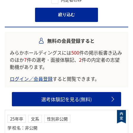
絞り込む
無料の会員登録すると
みらかホールディングスには
500
件の掲示板書き込み
のほか
7
件の選考・面接体験記、
2
件の内定者の志望
動機があります。
ログイン／会員登録
すると閲覧できます。
選考体験記を見る(無料)
25年卒
文系
性別非公開
学校名
：
非公開