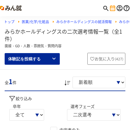
トップ
医薬/化学/化粧品
みらかホールディングスの就活情報
みらか
みらかホールディングスの二次選考情報一覧（全1
件）
面接・GD・人数・雰囲気・質問内容
お気に入り
(
427
)
体験記を投稿する
1
全
件
絞り込み
卒年
選考フェーズ
内定者のみ