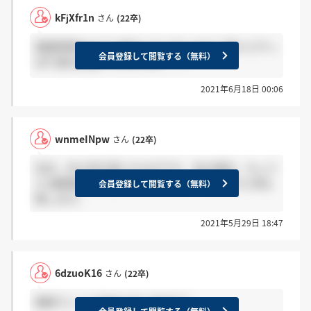
kFjXfr1n
さん
(22卒)
面接時間みなさん何分くらいでしたか？ 短いとやっ
会員登録して閲覧する（無料）
ぱり望みは薄いでしょうか、、、
2021年6月18日 00:06
wnmeINpw
さん
(22卒)
先日、内々定を頂いたものです。 私の場合、ちょう
ど2週間後にお電話で頂きました。 参考までに失礼
会員登録して閲覧する（無料）
致します。
2021年5月29日 18:47
6dzuoK16
さん
(22卒)
関西でここに決めた方いますか？