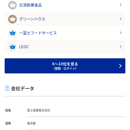
日清医療食品
2
グリーンハウス
3
一冨士フードサービス
4
LEOC
5
6～10位を見る
（登録・ログイン）
会社データ
社名
富士産業株式会社
住所
東京都