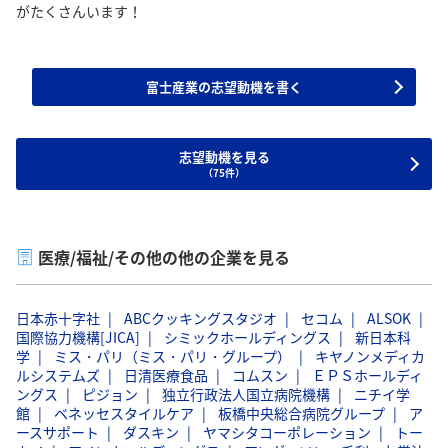
がたくさんいます！
富士産業の志望動機を書く
志望動機を見る
（75件）
医療/福祉/その他の他の企業を見る
日本赤十字社
ABCクッキングスタジオ
セコム
ALSOK
国際協力機構[JICA]
シミックホールディングス
新日本科
学
ミス・パリ（ミス・パリ・グループ）
キヤノンメディカ
ルシステムズ
日清医療食品
コムスン
ＥＰＳホールディ
ングス
ピジョン
独立行政法人国立病院機構
ニチイ学
館
ベネッセスタイルケア
板橋中央総合病院グループ
ア
ースサポート
ダスキン
ヤマシタコーポレーション
トー