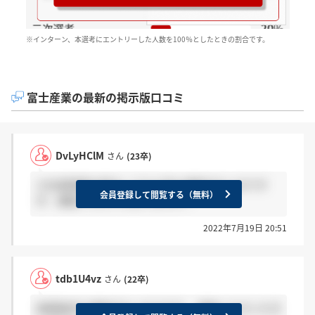
※インターン、本選考にエントリーした人数を100％としたときの割合です。
富士産業の最新の掲示版口コミ
DvLyHClM
さん
(23卒)
入社承諾書を提出してから何も連絡がないのです
会員登録して閲覧する（無料）
が、連絡いただいた方いますか？
2022年7月19日 20:51
tdb1U4vz
さん
(22卒)
承諾後何も連絡がないのですが、 連絡いただいた方