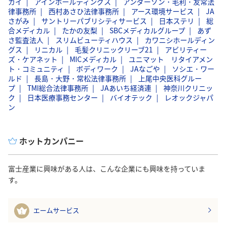
カイ
アインホールディングス
アンダーソン・毛利・友常法
律事務所
西村あさひ法律事務所
アース環境サービス
JA
さがみ
サントリーパブリシティサービス
日本ステリ
総
合メディカル
たかの友梨
SBCメディカルグループ
あず
さ監査法人
スリムビューティハウス
カワニシホールディン
グス
リニカル
毛髪クリニックリーブ21
アビリティー
ズ・ケアネット
MICメディカル
ユニマット リタイアメン
ト・コミュニティ
ボディワーク
JAなごや
ソシエ・ワー
ルド
長島・大野・常松法律事務所
上尾中央医科グルー
プ
TMI総合法律事務所
JAあいち経済連
神奈川クリニッ
ク
日本医療事務センター
バイオテック
レオックジャパ
ン
ホットカンパニー
富士産業に興味がある人は、こんな企業にも興味を持っていま
す。
エームサービス
1