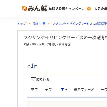
体験記投稿キャンペーン
人気企
トップ
流通/小売
フジサンケイリビングサービスの就活情報
Post
Ranking
PickUp
投稿する
ランキングを見る
注目の企業特集
フジサンケイリビングサービスの一次選考
面接・GD・人数・雰囲気・質問内容
Vote
投票する
1
全
件
動画で知ろう！業界・
絞り込み
卒年
選考フェーズ