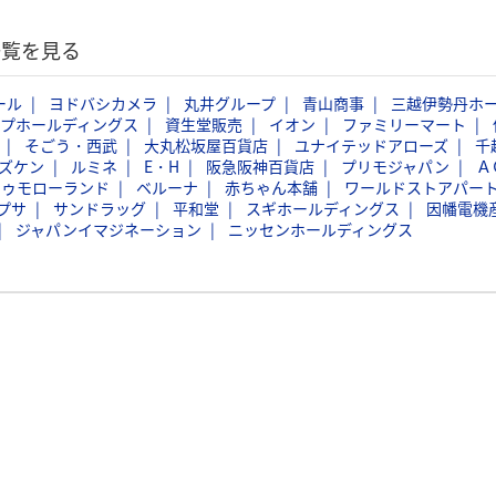
一覧を見る
ール
ヨドバシカメラ
丸井グループ
青山商事
三越伊勢丹ホ
ープホールディングス
資生堂販売
イオン
ファミリーマート
そごう・西武
大丸松坂屋百貨店
ユナイテッドアローズ
千
ズケン
ルミネ
E・H
阪急阪神百貨店
プリモジャパン
Ａ
トゥモローランド
ベルーナ
赤ちゃん本舗
ワールドストアパー
プサ
サンドラッグ
平和堂
スギホールディングス
因幡電機
ジャパンイマジネーション
ニッセンホールディングス