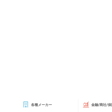
各種メーカー
金融/商社/保