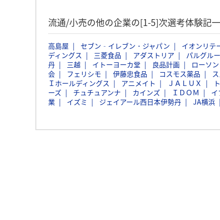
流通/小売の他の企業の[1-5]次選考体験記
高島屋
セブン‐イレブン・ジャパン
イオンリテ
ディングス
三菱食品
アダストリア
パルグル
丹
三越
イトーヨーカ堂
良品計画
ローソン
会
フェリシモ
伊藤忠食品
コスモス薬品
ス
Ｉホールディングス
アニメイト
ＪＡＬＵＸ
ーズ
チュチュアンナ
カインズ
ＩＤＯＭ
イ
業
イズミ
ジェイアール西日本伊勢丹
JA横浜