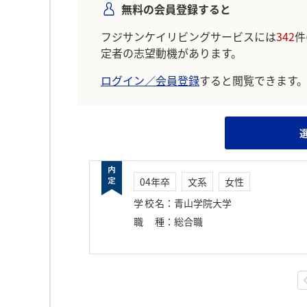
無料の会員登録すると
フジサンケイリビングサービスには
342
件
定者の志望動機があります。
ログイン／会員登録
すると閲覧できます
04年卒
文系
女性
学校名
：
青山学院大学
職種
：
総合職