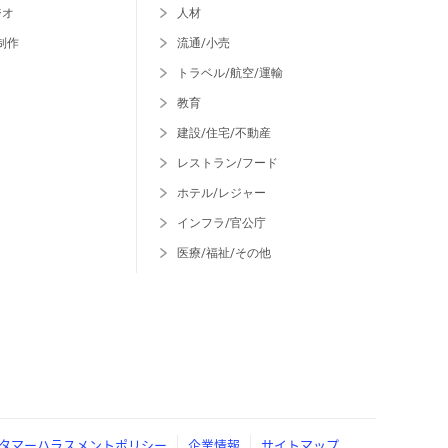
ジオ
人材
制作
流通/小売
トラベル/航空/運輸
教育
建設/住宅/不動産
レストラン/フード
ホテル/レジャー
インフラ/官公庁
医療/福祉/その他
タマーハラスメントポリシー
企業情報
サイトマップ