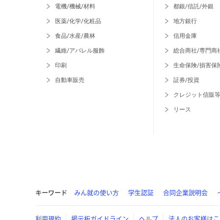
電機/機械/材料
都銀/信託/外銀
医薬/化学/化粧品
地方銀行
食品/水産/農林
信用金庫
繊維/アパレル服飾
総合商社/専門商
印刷
生命保険/損害保
自動車販売
証券/投資
クレジット信販
リース
キーワード
みん就の使い方
学生認証
合同企業説明会
利用規約
掲示板ガイドライン
ヘルプ
法人のお客様はこ