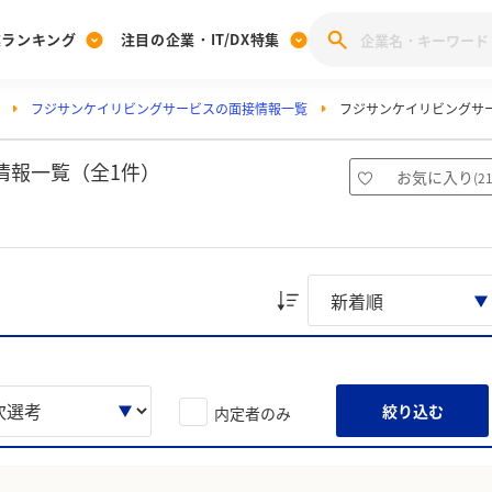
業ランキング
注目の企業・IT/DX特集
フジサンケイリビングサービスの面接情報一覧
フジサンケイリビングサ
注目の企業特集
みんなのIT業界新卒就職人気企業ランキング
みんな
[27卒] 本選考体験記投稿キャンペーン
28卒 注目企業特集
27卒 注目企業特集
みんなのDX企業就職ブランド調査
情報一覧（全1件）
お気に入り
(
2
注目のIT・DX企業特集
28卒 IT・DX企業特集
27卒 IT・DX企業特集
28卒
みんなのIT業界新卒就職人気企業ランキング
みんな
企業研究
絞り込む
内定者のみ