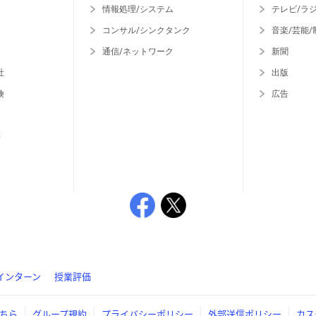
情報処理/システム
テレビ/ラ
コンサル/シンクタンク
音楽/芸能/
通信/ネットワーク
新聞
社
出版
険
広告
等
インターン
授業評価
ちら
グループ規約
プライバシーポリシー
外部送信ポリシー
カス