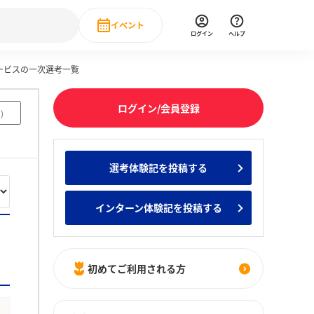
イベント
ログイン
ヘルプ
ービスの一次選考一覧
Event
の新卒就職人気企業ランキング
みんなのインターン人気企業ランキン
直近のイベント一覧
ログイン/会員登録
1
)
もっと見る
 IT・DX現場社員インタビュー
選考体験記を投稿する
の新卒就職人気企業ランキング
みんなのインターン人気企業ランキン
インターン体験記を投稿する
初めてご利用される方