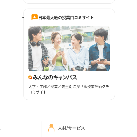
日本最大級の授業口コミサイト
大学・学部／授業／先生別に探せる授業評価クチ
コミサイト
ミ
人材/サービス