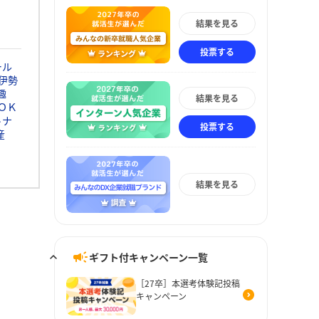
結果を見る
投票する
ール
伊勢
趣
結果を見る
ＯＫ
トナ
投票する
産
結果を見る
ギフト付キャンペーン一覧
［27卒］本選考体験記投稿
キャンペーン