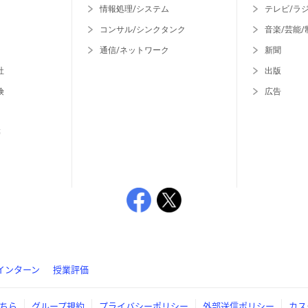
情報処理/システム
テレビ/ラ
コンサル/シンクタンク
音楽/芸能/
通信/ネットワーク
新聞
社
出版
険
広告
等
インターン
授業評価
ちら
グループ規約
プライバシーポリシー
外部送信ポリシー
カス