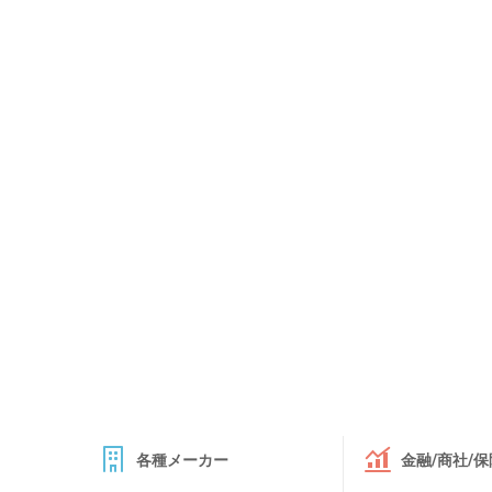
各種メーカー
金融/商社/保