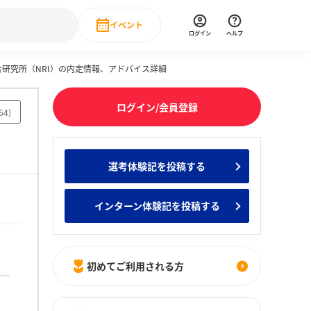
イベント
ログイン
ヘルプ
総合研究所（NRI）の内定情報、アドバイス詳細
Event
の新卒就職人気企業ランキング
みんなのインターン人気企業ランキン
直近のイベント一覧
ログイン/会員登録
64
)
もっと見る
 IT・DX現場社員インタビュー
選考体験記を投稿する
の新卒就職人気企業ランキング
みんなのインターン人気企業ランキン
インターン体験記を投稿する
初めてご利用される方