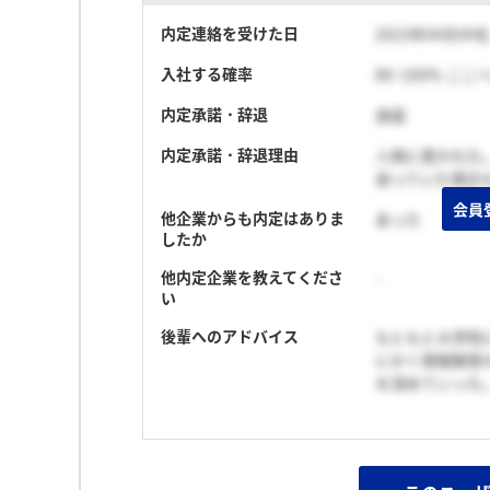
内定連絡を受けた日
2023年04月中旬
入社する確率
80~100% こ
内定承諾・辞退
承諾
内定承諾・辞退理由
人柄に惹かれた
迷っていた場合
会員
他企業からも内定はありま
あった
したか
他内定企業を教えてくださ
-
い
後輩へのアドバイス
もともと大学院
にかく情報解禁
を深めていった