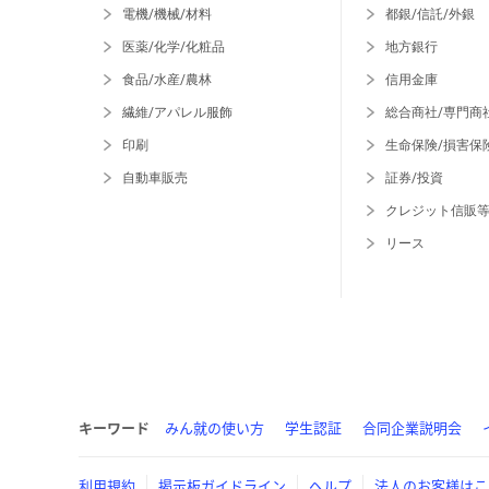
電機/機械/材料
都銀/信託/外銀
医薬/化学/化粧品
地方銀行
食品/水産/農林
信用金庫
繊維/アパレル服飾
総合商社/専門商
印刷
生命保険/損害保
自動車販売
証券/投資
クレジット信販
リース
キーワード
みん就の使い方
学生認証
合同企業説明会
利用規約
掲示板ガイドライン
ヘルプ
法人のお客様はこ