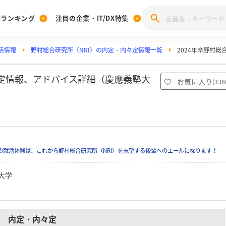
業ランキング
注目の企業・IT/DX特集
活情報
野村総合研究所（NRI）の内定・内々定情報一覧
2024年卒野村
注目の企業特集
みんなのIT業界新卒就職人気企業ランキング
みんな
[27卒] 本選考体験記投稿キャンペーン
28卒 注目企業特集
27卒 注目企業特集
みんなのDX企業就職ブランド調査
の内定情報、アドバイス詳細（慶應義塾大
お気に入り
(
338
注目のIT・DX企業特集
28卒 IT・DX企業特集
27卒 IT・DX企業特集
28卒
みんなのIT業界新卒就職人気企業ランキング
みんな
企業研究
の就活体験は、これから野村総合研究所（NRI）を志望する後輩へのエールになります！
大学
内定・内々定