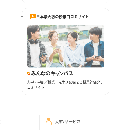
日本最大級の授業口コミサイト
大学・学部／授業／先生別に探せる授業評価クチ
コミサイト
ミ
人材/サービス