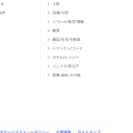
ジオ
人材
制作
流通/小売
トラベル/航空/運輸
教育
建設/住宅/不動産
レストラン/フード
ホテル/レジャー
インフラ/官公庁
医療/福祉/その他
タマーハラスメントポリシー
企業情報
サイトマップ