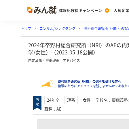
体験記投稿キャンペーン
人気企
トップ
コンサル/シンクタンク
野村総合研究所（NRI）の就
Post
Ranking
PickUp
投稿する
ランキングを見る
注目の企業特集
2024年卒野村総合研究所（NRI）のAE
学/女性）（2023-05-18公開）
内定承諾・辞退理由・アドバイス
Vote
投票する
野村総合研究所（NRI）の選考を受けた方へ
動画で知ろう！業界・
後輩のためにアドバイスを残しませんか？あなた
24年卒
理系
女性
学校名
：
慶應義塾
職種
：
AE