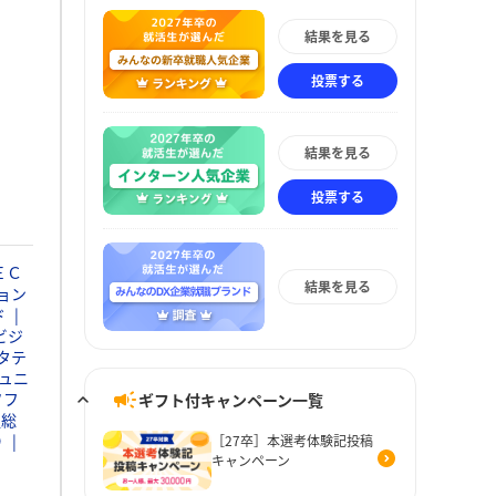
結果を見る
投票する
結果を見る
投票する
ＥＣ
結果を見る
ョン
ド
ビジ
タテ
ュニ
ソフ
ギフト付キャンペーン一覧
通総
Ｄ
［27卒］本選考体験記投稿
キャンペーン