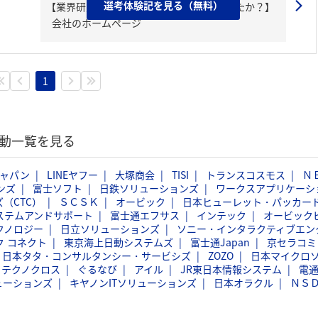
選考体験記を見る（無料）
【業界研究・企業研究はどんな風にしましたか？】
会社のホームページ
1
活動一覧を見る
ジャパン
LINEヤフー
大塚商会
TISI
トランスコスモス
Ｎ
ンズ
富士ソフト
日鉄ソリューションズ
ワークスアプリケーシ
（CTC）
ＳＣＳＫ
オービック
日本ヒューレット・パッカー
ステムアンドサポート
富士通エフサス
インテック
オービック
クノロジー
日立ソリューションズ
ソニー・インタラクティブエン
ク コネクト
東京海上日動システムズ
富士通Japan
京セラコミ
日本タタ・コンサルタンシー・サービシズ
ZOZO
日本マイクロ
フテクノクロス
ぐるなび
アイル
JR東日本情報システム
電
ューションズ
キヤノンITソリューションズ
日本オラクル
ＮＳ