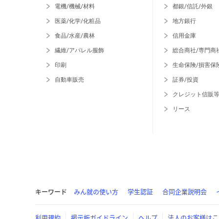
電機/機械/材料
都銀/信託/外銀
医薬/化学/化粧品
地方銀行
食品/水産/農林
信用金庫
繊維/アパレル服飾
総合商社/専門商
印刷
生命保険/損害保
自動車販売
証券/投資
クレジット信販
リース
キーワード
みん就の使い方
学生認証
合同企業説明会
利用規約
掲示板ガイドライン
ヘルプ
法人のお客様はこ