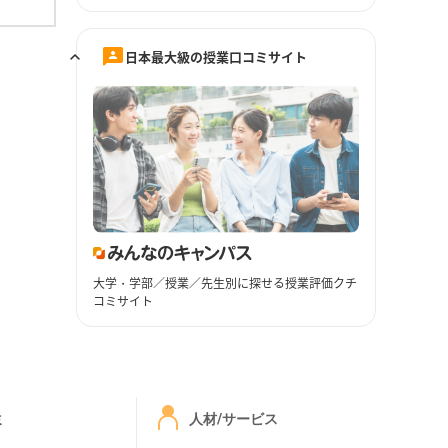
日本最大級の授業口コミサイト
大学・学部／授業／先生別に探せる授業評価クチ
コミサイト
ミ
人材/サービス