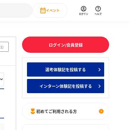
イベント
ログイン
ヘルプ
Event
の新卒就職人気企業ランキング
みんなのインターン人気企業ランキン
直近のイベント一覧
ログイン/会員登録
71
)
もっと見る
 IT・DX現場社員インタビュー
選考体験記を投稿する
の新卒就職人気企業ランキング
みんなのインターン人気企業ランキン
インターン体験記を投稿する
初めてご利用される方