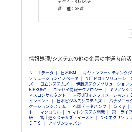
学校名
：
明治大学
職種
：
SE職
情報処理/システムの他の企業の本選考前
ＮＴＴデータ
日本IBM
キヤノンマーケティング
ソリューションイノベータ
NTTドコモソリューショ
ズ
日立システムズ
伊藤忠テクノソリューションズ
BIPROGY
ニッセイ情報テクノロジー
キヤノンシ
ネスコンサルタント
三菱UFJインフォメーションテ
インメント
日本ビジネスシステムズ
パナソニッ
ケーションシステム
帝国データバンク
Ｓｋｙ
ト
マクロミル
ヤマトシステム開発
第一ライ
研
富士通システムズ・イースト
NECネクサソリ
ＤＴＳ
アマゾンジャパン