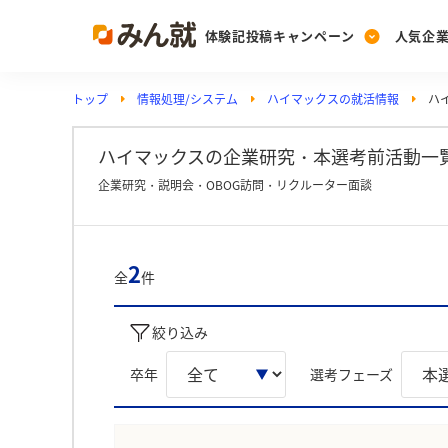
体験記投稿キャンペーン
人気企
トップ
情報処理/システム
ハイマックスの就活情報
ハ
Post
Ranking
PickUp
投稿する
ランキングを見る
注目の企業特集
ハイマックスの企業研究・本選考前活動一覧
企業研究・説明会・OBOG訪問・リクルーター面談
Vote
投票する
2
全
件
動画で知ろう！業界・
絞り込み
卒年
選考フェーズ