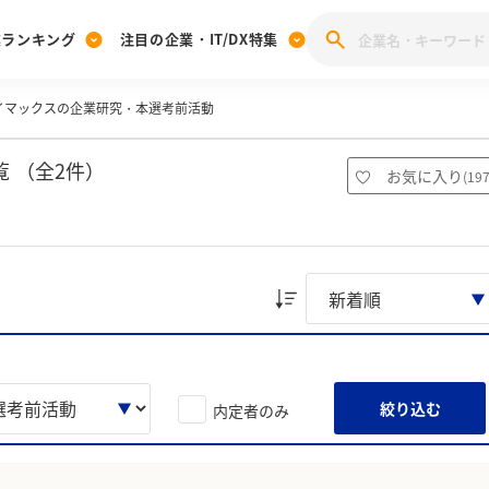
業ランキング
注目の企業・IT/DX特集
イマックスの企業研究・本選考前活動
注目の企業特集
みんなのIT業界新卒就職人気企業ランキング
みんな
[27卒] 本選考体験記投稿キャンペーン
28卒 注目企業特集
27卒 注目企業特集
みんなのDX企業就職ブランド調査
 （全2件）
お気に入り
(
19
注目のIT・DX企業特集
28卒 IT・DX企業特集
27卒 IT・DX企業特集
28卒
みんなのIT業界新卒就職人気企業ランキング
みんな
企業研究
絞り込む
内定者のみ