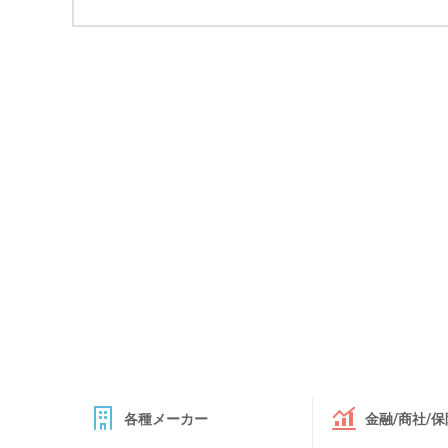
各種メーカー
金融/商社/保