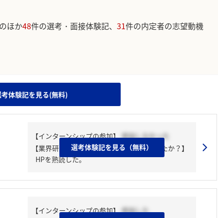
のほか
48
件の選考・面接体験記、
31
件の内定者の志望動機
。
選考体験記を見る(無料)
【インターンシップの参加】
参加しなかった
選考体験記を見る（無料）
【業界研究・企業研究はどんな風にしましたか？】
HPを熟読した。
【インターンシップの参加】
参加した