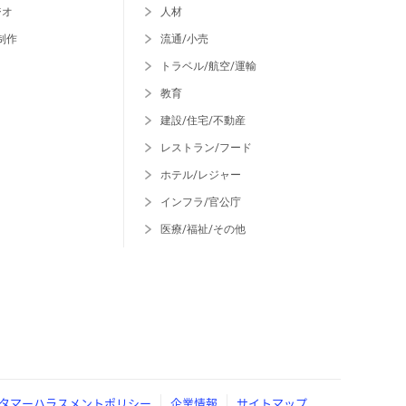
ジオ
人材
制作
流通/小売
トラベル/航空/運輸
教育
建設/住宅/不動産
レストラン/フード
ホテル/レジャー
インフラ/官公庁
医療/福祉/その他
タマーハラスメントポリシー
企業情報
サイトマップ