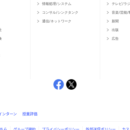
情報処理/システム
テレビ/ラ
コンサル/シンクタンク
音楽/芸能/
通信/ネットワーク
新聞
社
出版
険
広告
等
インターン
授業評価
ちら
グループ規約
プライバシーポリシー
外部送信ポリシー
カス