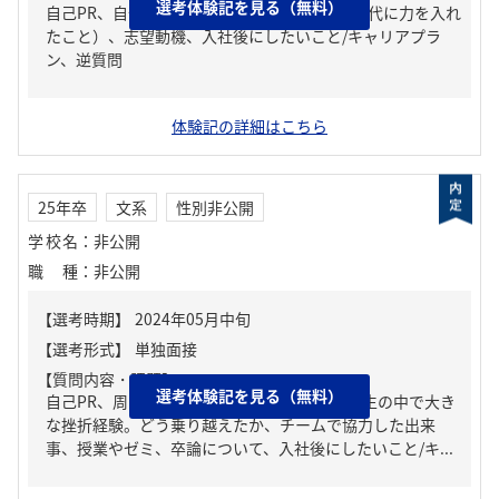
選考体験記を見る（無料）
自己PR、自分の強み/弱み、ガクチカ（学生時代に力を入れ
たこと）、志望動機、入社後にしたいこと/キャリアプラ
ン、逆質問
体験記の詳細はこちら
25年卒
文系
性別非公開
学校名
：
非公開
職種
：
非公開
【質問内容・課題】
選考体験記を見る（無料）
自己PR、周りからどんな人といわれる？、人生の中で大き
な挫折経験。どう乗り越えたか、チームで協力した出来
事、授業やゼミ、卒論について、入社後にしたいこと/キ...