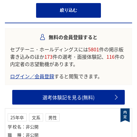
絞り込む
無料の会員登録すると
セプテーニ・ホールディングスには
5801
件の掲示板
書き込みのほか
173
件の選考・面接体験記、
116
件の
内定者の志望動機があります。
ログイン／会員登録
すると閲覧できます。
選考体験記を見る(無料)
25年卒
文系
男性
学校名
：
非公開
職種
：
非公開