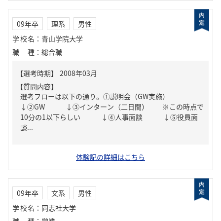
09年卒
理系
男性
学校名
：
青山学院大学
職種
：
総合職
【質問内容】
選考フローは以下の通り。①説明会（GW実施）
↓②GW ↓③インターン（二日間） ※この時点で
10分の1以下らしい ↓④人事面談 ↓⑤役員面
談...
体験記の詳細はこちら
09年卒
文系
男性
学校名
：
同志社大学