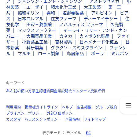
ア
ジョンソン・エンド・ジョンソン
アストラゼネカ
小
林製薬
エーザイ
積水化学工業
大正製薬
第一三
共
協和キリン
興和
塩野義製薬
アルビオン
ピア
ス
日本ロレアル
住友ファーマ
ディーエイチシー
住
友化学
田辺三菱製薬
ノバルティス ファーマ
久光製
薬
マックスファクター
イーライ・リリー・アンド・カン
パニー
大鵬薬品工業
カネカ
カネボウ化粧品
ファイ
ザー
小野薬品工業
杏林製薬
日本メナード化粧品
日
本新薬
科研製薬
グラクソ・スミスクライン
ファンケ
ル
マルホ
ロート製薬
鳥居薬品
ポーラ
ミルボン
キーワード
みん就の使い方
学生認証
合同企業説明会
インターン
授業評価
利用規約
掲示板ガイドライン
ヘルプ
広告掲載
グループ規約
プライバシーポリシー
外部送信ポリシー
カスタマーハラスメントポリシー
企業情報
サイトマップ
表示モード
モバイル
PC