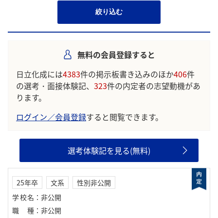
絞り込む
無料の会員登録すると
日立化成には
4383
件の掲示板書き込みのほか
406
件
の選考・面接体験記、
323
件の内定者の志望動機があ
ります。
ログイン／会員登録
すると閲覧できます。
選考体験記を見る(無料)
25年卒
文系
性別非公開
学校名
：
非公開
職種
：
非公開