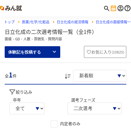
トップ
医薬/化学/化粧品
日立化成の就活情報
日立化成の面接情報一
日立化成の二次選考情報一覧（全1件）
面接・GD・人数・雰囲気・質問内容
お気に入り
(
10825
)
体験記を投稿する
1
全
件
絞り込み
卒年
選考フェーズ
内定者のみ