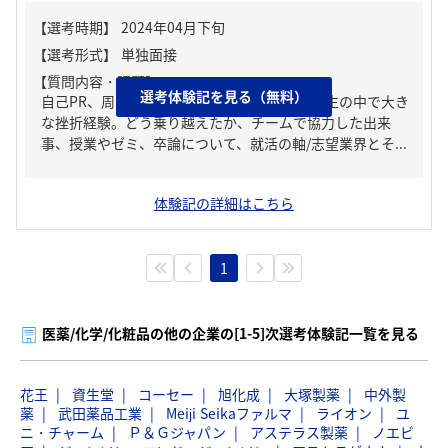
【質問内容・課題】
選考体験記を見る（無料）
自己PR、周りからどんな人といわれる？、人生の中で大き
な挫折経験。どう乗り越えたか、チームで協力した出来
事、授業やゼミ、卒論について、就活の軸/志望業界とそ...
体験記の詳細はこちら
1
医薬/化学/化粧品の他の企業の[1-5]次選考体験記一覧を見る
花王
資生堂
コーセー
旭化成
大塚製薬
中外製
薬
武田薬品工業
Meiji Seikaファルマ
ライオン
ユ
ニ・チャーム
Ｐ＆Ｇジャパン
アステラス製薬
ノエビ