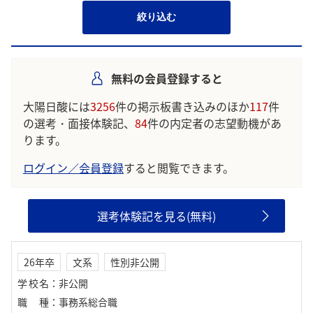
絞り込む
無料の会員登録すると
大陽日酸には
3256
件の掲示板書き込みのほか
117
件
の選考・面接体験記、
84
件の内定者の志望動機があ
ります。
ログイン／会員登録
すると閲覧できます。
選考体験記を見る(無料)
26年卒
文系
性別非公開
学校名
：
非公開
職種
：
事務系総合職