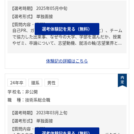
【質問内容・課題】
選考体験記を見る（無料）
自己PR、ガクチカ（学生時代に力を入れたこと）、チーム
で協力した出来事、なぜ今の大学、学部を選んだか、授業
やゼミ、卒論について、志望動機、就活の軸/志望業界と...
体験記の詳細はこちら
24年卒
理系
男性
学校名
：
非公開
職種
：
技術系総合職
【質問内容・課題】
選考体験記を見る（無料）