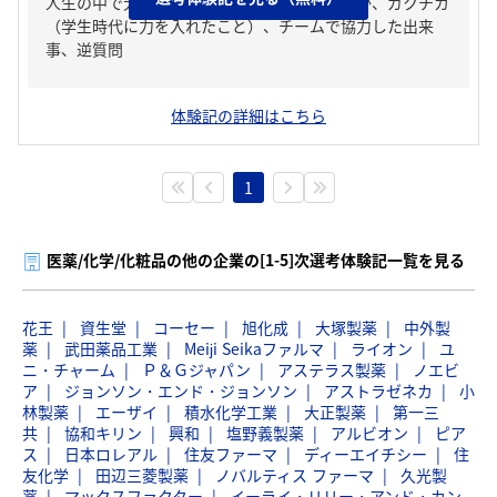
人生の中で大きな挫折経験。どう乗り越えたか、ガクチカ
（学生時代に力を入れたこと）、チームで協力した出来
事、逆質問
体験記の詳細はこちら
1
医薬/化学/化粧品の他の企業の[1-5]次選考体験記一覧を見る
花王
資生堂
コーセー
旭化成
大塚製薬
中外製
薬
武田薬品工業
Meiji Seikaファルマ
ライオン
ユ
ニ・チャーム
Ｐ＆Ｇジャパン
アステラス製薬
ノエビ
ア
ジョンソン・エンド・ジョンソン
アストラゼネカ
小
林製薬
エーザイ
積水化学工業
大正製薬
第一三
共
協和キリン
興和
塩野義製薬
アルビオン
ピア
ス
日本ロレアル
住友ファーマ
ディーエイチシー
住
友化学
田辺三菱製薬
ノバルティス ファーマ
久光製
薬
マックスファクター
イーライ・リリー・アンド・カン