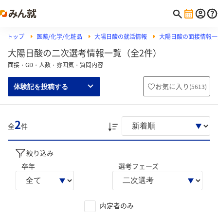
トップ
医薬/化学/化粧品
大陽日酸の就活情報
大陽日酸の面接情報一
大陽日酸の二次選考情報一覧（全2件）
面接・GD・人数・雰囲気・質問内容
お気に入り
(
5613
)
体験記を投稿する
2
全
件
絞り込み
卒年
選考フェーズ
内定者のみ