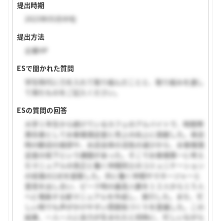
提出時期
2023年05月中旬
提出方法
企業HP
ESで聞かれた質問
学生時代に力を入れて取り組んだことと、取り組みを通し
て得たものをご記入ください。
ESの質問の回答
大学１年生から続けているカフェのアルバイトで、時間帯
責任者としてお客様満足度と売上の向上に貢献した。来店
時の歓迎の挨拶や、お店全体の活気の減少から、お客様満
足度の低下という課題があった。そこでお客様第一に考え
たマニュアルの改正と働く仲間同士のコミュニケーション
の促進の2点を提案した。共に働く仲間やマネージャーと
意見を出し合い、ピーク時の最高人数を１２人から１５人
へと増員する新マニュアルを作成し、実行した。また、忙
しい時でも声がかけやすい雰囲気づくりを意識した。この
結果、一人一人に余力が生まれたと同時に、忙しいながら