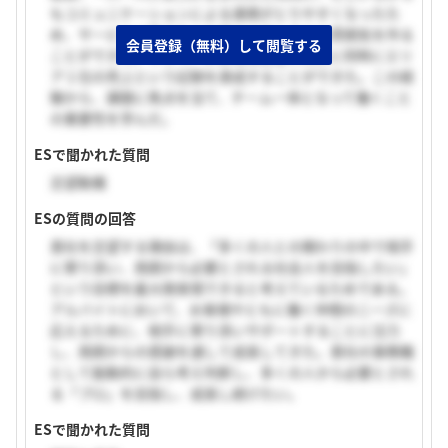
もコミュニケーションによる連携がとりやすくなったた
め、サービスの質の向上や明るく楽しそうな雰囲気を作る
会員登録（無料）して閲覧する
ことができた。そして、お客様満足度の向上と同時にエリ
ア１位の売上という記録を達成することができた。この経
験から、課題に焦点を当て、チーム一体となって働くこと
の重要性を学んだ。
ESで聞かれた質問
志望動機
ESの質問の回答
貴社を志望する理由は、「多くの人との関わりの中で相手
に寄り添い、周囲から必要とされる社会人を目指したい」
という目標を最大限実現できると考えているためである。
アルバイトにおいて、お客様やともに働く仲間のニーズに
応えるために、相手に寄り添いサポートすることに注力
し、周囲からの感謝を通して成長してきた。貴社の事務職
として能動的に自ら考え判断し、多くの人から必要とされ
る「プロ」を目指し、成長し続けたい。
ESで聞かれた質問