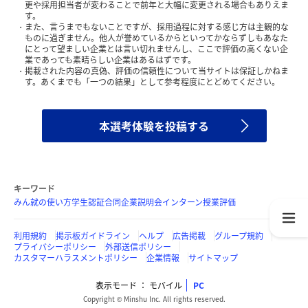
更や採用担当者が変わることで前年と大幅に変更される場合もありえま
す。
また、言うまでもないことですが、採用過程に対する感じ方は主観的な
ものに過ぎません。他人が誉めているからといってかならずしもあなた
にとって望ましい企業とは言い切れませんし、ここで評価の高くない企
業であっても素晴らしい企業はあるはずです。
掲載された内容の真偽、評価の信頼性について当サイトは保証しかねま
す。あくまでも「一つの結果」として参考程度にとどめてください。
本選考体験を投稿する
キーワード
みん就の使い方
学生認証
合同企業説明会
インターン
授業評価
利用規約
掲示板ガイドライン
ヘルプ
広告掲載
グループ規約
プライバシーポリシー
外部送信ポリシー
カスタマーハラスメントポリシー
企業情報
サイトマップ
表示モード
モバイル
PC
Copyright © Minshu Inc. All rights reserved.