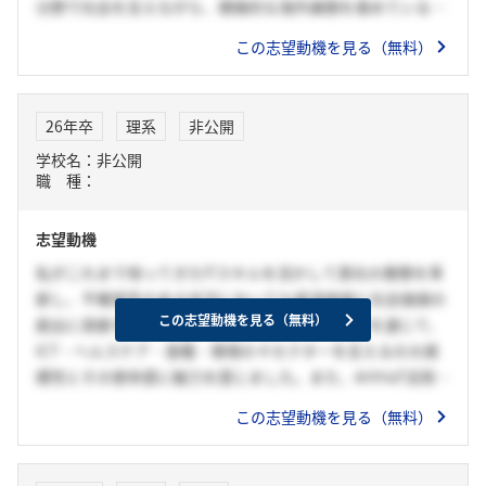
分野で社会を支えながら、積極的な海外展開を進めている。
私は「社会を根底から支え、グローバルに活躍する」ことを
この志望動機を見る（無料）
軸に就職活動を進めており、貴社の環境はまさに理想的だと
感じた。貴社の一員として、誠実な姿勢で周囲と協力しなが
ら、社会を支える事業の発展に貢献したい。
26年卒
理系
非公開
学校名：非公開
職 種：
志望動機
私がこれまで培ってきたITスキルを活かして貴社の業務を革
新し、不確実性のある状況においても経済価値と社会価値の
この志望動機を見る（無料）
創出に貢献するためです。貴社の様々なイベントを通じて、
ICT・ヘルスケア・食糧・環境の４セクターを支えるの大規
模性とその使命感に魅力を感じました。また、AIやIoT活用等
のDX推進に積極的であることも伺い、大学時代のAI開発や研
この志望動機を見る（無料）
究経験を活かして、貴社の一員として中長期的な業務支援に
携わりたいと考えて志望しました。