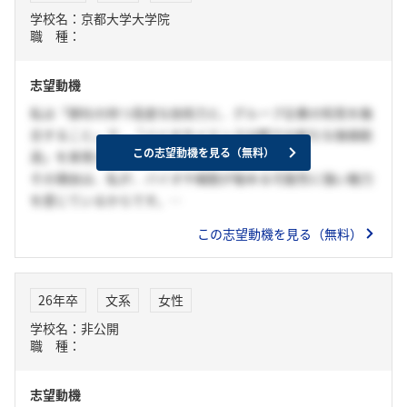
学校名：京都大学大学院
生であるにも関わらず、真摯に対応して頂きました。このよ
職 種：
うな御社の社員の方の人を大切にする精神にも強く魅力を感
じております。この2点から御社を強く志望しております。
志望動機
私は「御社の持つ高度な技術力と、グループ企業の知見を融
合すること」で、「バイオサイエンス分野での新たな価値創
この志望動機を見る（無料）
造」を実現したいと考えております。
その理由は、私が、バイオや細胞が秘める可能性に強い魅力
を感じているからです。
細胞は膨大な情報量と高度な機能を内包しており、これらを
この志望動機を見る（無料）
応用することで、人々の健康や生活の質を向上させる技術開
発ができると考えています。
この目標を実現するために、御社だけでなく、住友ファー
26年卒
文系
女性
マ、S-RACMO、ラクセラといったグループ企業が持つ技術に
学校名：非公開
加え、総合化学メーカーとしての幅広い研究開発力を掛け合
職 種：
わせることで、他にはない研究・開発が実現できると考えて
います。
志望動機
そのために入社後は、まず御社の技術や知識を徹底的に学