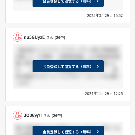
会員登録して閲覧する（無料）
2025年3月29日 15:52
nu5GUyzE
さん
(26卒)
【技術系クリエイティブスタッフ】に博士早期選考
応募して、ES通過、人事面談通過、その後技術系面
接に参加しました。 最後の技術系面接に通過した
会員登録して閲覧する（無料）
方、 ・どのくらいで合格通知がきましたか？ ・通
知は電話ですか？メールですか？ コメントをお願い
します。
2024年11月29日 12:25
3O069jYI
さん
(26卒)
博士早期選考のESの結果きた方いますか？来ている
会員登録して閲覧する（無料）
方は感謝でお知らせください