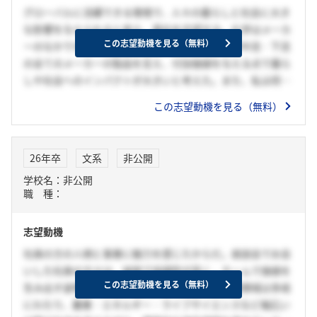
び、細胞・再生医療分野における専門知識を身につけること
グローバルに活躍できる環境で、人々の暮らしと社会に大き
を目指します。
な影響を与えられると考え、貴社を志望する。化学はメーカ
特に、インターンで経験させていただいた「ES細胞を用いた
この志望動機を見る（無料）
ーのなかでも上流の事業であり、提供する素材が中流・下流
バイオデバイス開発」に魅力を感じ、今後も開発に注力する
の全てのメーカーの製品を支え、付加価値を与える点で暮ら
というお話を伺ったので、私もその一員として貢献したいと
しや社会へのインパクトが大きいと考えた。また、私は将来
いう思いがあります。
的に海外で活躍できる人材を目指したいと考えているため、
この志望動機を見る（無料）
その上で、私の強みである「チャレンジ精神」と「協調力」
化学メーカーの中でも70以上の海外拠点と海外売上高比率約
を存分に発揮し、若いうちから積極的に意見を発信し、現場
70%を誇り、グローバルの観点で他社を圧倒する貴社に惹か
での課題解決力を磨いていきます。また、周囲の方とも積極
れた。国内外問わず活動して貴社製品の飛躍を目指し、社会
26年卒
文系
非公開
的に関わりながら、部門やグループ会社を横断した交流を通
と貴社に貢献したい。
じて、広い視野を養うことにも努めたいと考えています。
学校名：非公開
職 種：
そして将来的には、これらの経験を活かして、大規模なプロ
ジェクトを担うことで、御社のバイオサイエンス分野におい
て、大きく貢献したいです。
志望動機
社員の方の人柄と事業に魅力を感じたからだ。座談会でお会
いした社員の方々は、誠実で協調性が高く、チームで価値を
この志望動機を見る（無料）
生み出す姿勢が印象的だった。また、貴社の事業領域は多岐
にわたり、農業・エネルギー・ライフサイエンスなど幅広い