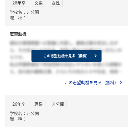
26年卒
文系
女性
学校名：非公開
職 種：
志望動機
御社の環境問題への意識に共感し、顧客企業を担当しなが
ら、その先の人々や社会、地球に豊かさを届けていきたいか
この志望動機を見る（無料）
らです。
私は学園祭運営で参加団体の対応にやりがいを感じた経験か
ら、目の前の顧客企業、さらにその先の人々や社会、地球に
まで豊かさを届けられる仕事に携わりたいと考えています。
この志望動機を見る（無料）
特に、環境問題に関心があり、地球の豊さは私たち生活者の
豊かさに直結すると考えるためです。そこで、御社がCSRと
いう言葉が浸透する前から社会からの信用を大切にしてきた
26年卒
理系
非公開
姿勢と、独自のGXの方向性から見えるカーボンニュートラル
学校名：非公開
実現への姿勢に惹かれたため、志望させていただいておりま
職 種：
す。