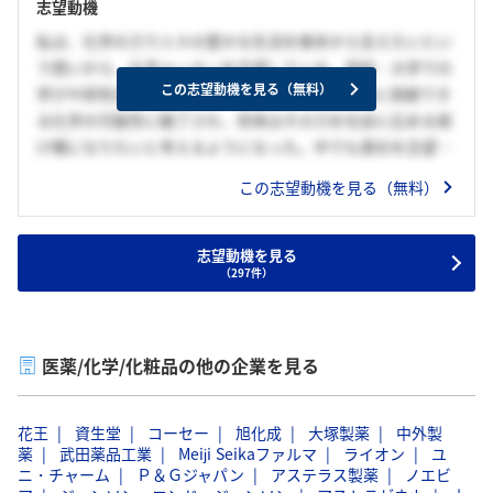
志望動機
私は、化学の力で人々の豊かな生活を根本から支えたいとい
う想いから、化学メーカーを志望している。高校・大学での
この志望動機を見る（無料）
学びや研究活動を通じて、様々な社会課題の解決に貢献でき
る化学の可能性に魅了され、将来はその力を社会に広める架
け橋になりたいと考えるようになった。中でも貴社を志望す
る理由は、世界を舞台に、幅広い事業を展開しており、多様
この志望動機を見る（無料）
な人と協働できる環境があるからだ。私はこれまで、自分と
は異なる視点を尊重しながら課題解決を行うことを大切にし
てきたため、貴社であればこの姿勢を活かして自分らしく働
志望動機を見る
（297件）
けると考えた。
医薬/化学/化粧品の他の企業を見る
花王
資生堂
コーセー
旭化成
大塚製薬
中外製
薬
武田薬品工業
Meiji Seikaファルマ
ライオン
ユ
ニ・チャーム
Ｐ＆Ｇジャパン
アステラス製薬
ノエビ