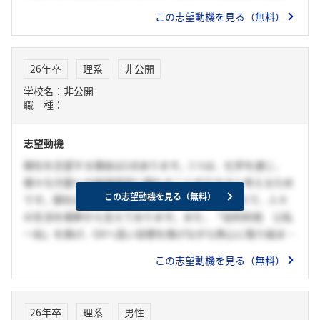
良に取り組み、社会に新しい価値を提供したいと考えていま
この志望動機を見る（無料）
す。貴社であれば、幅広い分野の知識と技術を習得しつつ、
社会のニーズに応える製品開発に挑戦できると確信していま
す。
26年卒
理系
非公開
学校名：非公開
職 種：
志望動機
御社を志望する理由は2点あります。1つは、化学を通じ、
様々な方面への価値提供に関わることができると考えるため
この志望動機を見る（無料）
です。御社は5つの事業領域を軸に、様々なところで、人々
の生活を根幹から支えております。また、「自利利他 公私
一如」を掲げ、GXへ高い目標を掲げながら熱心に取り組まれ
ております。このように様々な方面から豊かな社会に貢献で
この志望動機を見る（無料）
きる点に魅力を感じました。2つ目は、御社で働かれている
方の人に惹かれたためです。夏のインターンシップでの座談
会やOB訪問の中で御社の社員の方とお話する機会がありま
26年卒
理系
男性
したが、私の質問に笑顔で的確に答えてくれまして、私が学