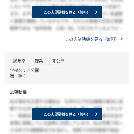
したいです。その上で貴社を志望する理由は大きく2点あり
この志望動機を見る（無料）
ます。まずは、幅広い事業領域で上流から下流まで一気通貫
に事業を展開しているからです。それらの事業が住友の事業
精神である「自利利他 公私一如」で示されているように社
会課題を解決し、より良い社会の実現に寄与している点に魅
この志望動機を見る（無料）
力を感じました。次に、グローバルに強いと感じたからで
す。貴社の高い技術力で日本だけでなく世界が抱える課題の
解決を目指す姿勢は、私が成し遂げたい社会を実現できると
26年卒
理系
非公開
感じました。
学校名：非公開
職 種：
志望動機
私が貴社を志望する理由は、化学の力で社会課題の解決に貢
献できる点に魅力を感じたからです。特に、環境・エネルギ
この志望動機を見る（無料）
ー・医薬品など多岐にわたる事業を通じ、持続可能な社会の
実現に挑戦している姿勢に共感しています。私は学業で培っ
た分析力や課題解決力を活かし、現場での研究開発や製品改