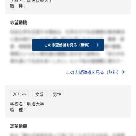
職 種：
志望動機
住友化学を志望する理由は、化学の力で社会課題の根本解決
に挑み続けている点に強い魅力を感じたからです。農薬・医
この志望動機を見る（無料）
薬・情報電子材料まで幅広い事業を通じ、食糧問題や健康、
環境といった人類共通の課題に向き合う姿勢は、「自らの仕
事を通じて社会を良くしたい」という私の価値観と重なりま
す。大学では法学を学び、立場の異なる利害を調整しながら
この志望動機を見る（無料）
最適解を導く力を培ってきました。この強みを活かし、研
究・技術と社会をつなぐ役割を担うことで、住友化学の技術
がより多くの価値として社会に届くよう貢献したいと考えて
26年卒
文系
男性
います。
学校名：明治大学
職 種：
志望動機
私は「誰もが自信を持って過ごすことのできる社会」を実現