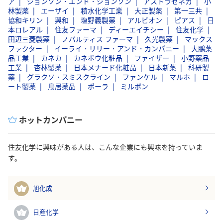
ア
ジョンソン・エンド・ジョンソン
アストラゼネカ
小
林製薬
エーザイ
積水化学工業
大正製薬
第一三共
協和キリン
興和
塩野義製薬
アルビオン
ピアス
日
本ロレアル
住友ファーマ
ディーエイチシー
住友化学
田辺三菱製薬
ノバルティス ファーマ
久光製薬
マックス
ファクター
イーライ・リリー・アンド・カンパニー
大鵬薬
品工業
カネカ
カネボウ化粧品
ファイザー
小野薬品
工業
杏林製薬
日本メナード化粧品
日本新薬
科研製
薬
グラクソ・スミスクライン
ファンケル
マルホ
ロ
ート製薬
鳥居薬品
ポーラ
ミルボン
ホットカンパニー
住友化学に興味がある人は、こんな企業にも興味を持っていま
す。
旭化成
1
日産化学
2