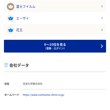
富士フイルム
3
エーザイ
4
花王
5
6～10位を見る
（登録・ログイン）
会社データ
社名
住友化学株式会社
ホームページ
https://www.sumitomo-chem.co.jp/