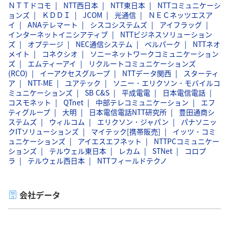
ＮＴＴドコモ
NTT西日本
NTT東日本
NTTコミュニケーシ
ョンズ
ＫＤＤＩ
JCOM
光通信
ＮＥＣネッツエスア
イ
ANAテレマート
シスコシステムズ
アイフラッグ
インターネットイニシアティブ
NTTビジネスソリューション
ズ
オプテージ
NEC通信システム
ベルパーク
NTTネオ
メイト
コネクシオ
ソニーネットワークコミュニケーション
ズ
エムティーアイ
リクルートコミュニケーションズ
(RCO)
イーアクセスグループ
NTTデータ関西
スターティ
ア
NTT-ME
ユアテック
ソニー・エリクソン・モバイルコ
ミュニケーションズ
SB C&S
平成電電
日本電信電話
コスモネット
QTnet
中部テレコミュニケーション
エフ
ティグループ
大明
日本電信電話NTT研究所
豊田通商シ
ステムズ
ウィルコム
エリクソン・ジャパン
パナソニッ
クITソリューションズ
マイテック[携帯販売]
イッツ・コミ
ュニケーションズ
アイエスエフネット
NTTPCコミュニケー
ションズ
テルウェル東日本
レカム
STNet
コロプ
ラ
テルウェル西日本
NTTフィールドテクノ
会社データ