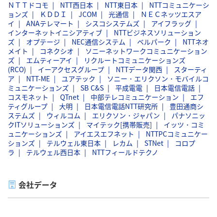
ＮＴＴドコモ
NTT西日本
NTT東日本
NTTコミュニケーシ
ョンズ
ＫＤＤＩ
JCOM
光通信
ＮＥＣネッツエスア
イ
ANAテレマート
シスコシステムズ
アイフラッグ
インターネットイニシアティブ
NTTビジネスソリューション
ズ
オプテージ
NEC通信システム
ベルパーク
NTTネオ
メイト
コネクシオ
ソニーネットワークコミュニケーション
ズ
エムティーアイ
リクルートコミュニケーションズ
(RCO)
イーアクセスグループ
NTTデータ関西
スターティ
ア
NTT-ME
ユアテック
ソニー・エリクソン・モバイルコ
ミュニケーションズ
SB C&S
平成電電
日本電信電話
コスモネット
QTnet
中部テレコミュニケーション
エフ
ティグループ
大明
日本電信電話NTT研究所
豊田通商シ
ステムズ
ウィルコム
エリクソン・ジャパン
パナソニッ
クITソリューションズ
マイテック[携帯販売]
イッツ・コミ
ュニケーションズ
アイエスエフネット
NTTPCコミュニケー
ションズ
テルウェル東日本
レカム
STNet
コロプ
ラ
テルウェル西日本
NTTフィールドテクノ
会社データ