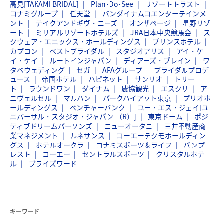
高見[TAKAMI BRIDAL]
Plan･Do･See
リゾートトラスト
コナミグループ
任天堂
バンダイナムコエンターテインメ
ント
テイクアンドギヴ・ニーズ
オンザページ
星野リゾ
ート
ミリアルリゾートホテルズ
JRA日本中央競馬会
ス
クウェア・エニックス・ホールディングス
プリンスホテル
カプコン
ベストブライダル
スタジオアリス
アイ・ケ
イ・ケイ
ルートインジャパン
ディアーズ・ブレイン
ワ
タベウェディング
セガ
APAグループ
ブライダルプロデ
ュース
帝国ホテル
ハピネット
サンリオ
トリー
ト
ラウンドワン
ダイナム
農協観光
エスクリ
ア
ニヴェルセル
マルハン
パークハイアット東京
プリオホ
ールディングス
ベンチャーバンク
ユー・エス・ジェイ[ユ
ニバーサル・スタジオ・ジャパン （R）]
東京ドーム
ポジ
ティブドリームパーソンズ
ニューオータニ
三井不動産商
業マネジメント
ルネサンス
コーエーテクモホールディン
グス
ホテルオークラ
コナミスポーツ＆ライフ
バンプ
レスト
コーエー
セントラルスポーツ
クリスタルホテ
ル
ブライズワード
キーワード