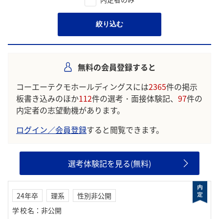
絞り込む
無料の会員登録すると
コーエーテクモホールディングスには
2365
件の掲示
板書き込みのほか
112
件の選考・面接体験記、
97
件の
内定者の志望動機があります。
ログイン／会員登録
すると閲覧できます。
選考体験記を見る(無料)
24年卒
理系
性別非公開
学校名
：
非公開