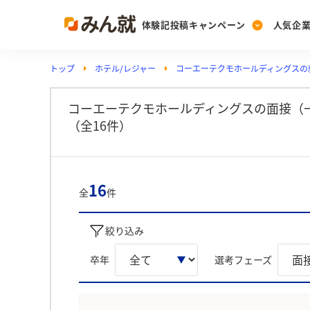
体験記投稿キャンペーン
人気企
トップ
ホテル/レジャー
コーエーテクモホールディングスの
Post
Ranking
PickUp
投稿する
ランキングを見る
注目の企業特集
コーエーテクモホールディングスの面接（
（全16件）
Vote
投票する
16
全
件
動画で知ろう！業界・
絞り込み
卒年
選考フェーズ