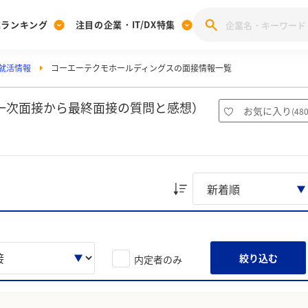
業ランキング
注目の企業・IT/DX特集
就活情報
コーエーテクモホールディングスの面接情報一覧
注目の企業特集
みんなのIT業界新卒就職人気企業ランキング
みんな
[27卒] 本選考体験記投稿キャンペーン
28卒 注目企業特集
27卒 注目企業特集
みんなのDX企業就職ブランド調査
一次面接から最終面接の質問と感想）
お気に入り
(
48
注目のIT・DX企業特集
28卒 IT・DX企業特集
27卒 IT・DX企業特集
28卒
みんなのIT業界新卒就職人気企業ランキング
みんな
企業研究
絞り込む
内定者のみ