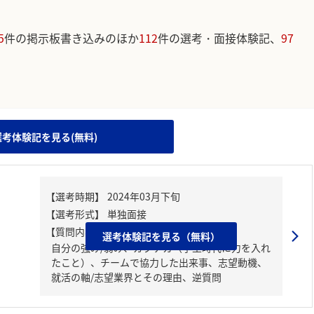
5
件の掲示板書き込みのほか
112
件の選考・面接体験記、
97
。
選考体験記を見る(無料)
【質問内容・課題】
選考体験記を見る（無料）
自分の強み/弱み、ガクチカ（学生時代に力を入れ
たこと）、チームで協力した出来事、志望動機、
就活の軸/志望業界とその理由、逆質問