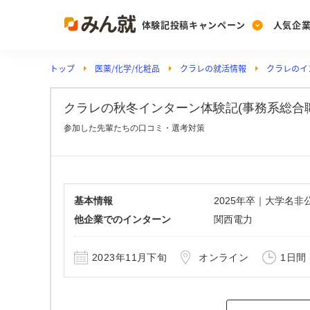
体験記投稿キャンペーン
人気企
トップ
医薬/化学/化粧品
クラレの就活情報
クラレのイ
Post
Ranking
PickUp
投稿する
ランキングを見る
注目の企業特集
クラレの秋冬インターン体験記(事務系総合職)_
参加した先輩たちの口コミ・選考対策
Vote
投票する
動画で知ろう！業界・
基本情報
2025年卒｜大学名
他企業でのインターン
関西電力
2023年11月下旬
オンライン
1日間