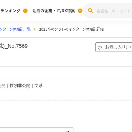
業ランキング
注目の企業・IT/DX特集
ンターン体験記一覧
2025卒のクラレのインターン体験記詳細
注目の企業特集
みんなのIT業界新卒就職人気企業ランキング
みんな
[27卒] 本選考体験記投稿キャンペーン
28卒 注目企業特集
27卒 注目企業特集
みんなのDX企業就職ブランド調査
No.7569
お気に入り
(
13
注目のIT・DX企業特集
28卒 IT・DX企業特集
27卒 IT・DX企業特集
28卒
みんなのIT業界新卒就職人気企業ランキング
みんな
企業研究
非公開｜性別非公開｜文系