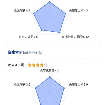
資生堂
[医薬/化学/化粧品]
オススメ度