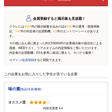
会員登録すると掲示板も見放題！
クラレには
4904
件の掲示板書き込みのほか
204
件の選考・面接体験
記、
147
件の内定者の志望動機、
62
件のエントリーシートがありま
す。
その他にみん就に集まった約2万9000件の企業掲示板や就活生による
面接、WEBテスト、リアルタイムの内定情報をご覧いただけます。
内定者の志望動機、ESを参考に就活に挑もう。※パクり厳禁！
ログイン/会員登録
すると閲覧できます。
この企業をお気に入りした学生が見ている企業
味の素
[食品/水産/農林]
オススメ度