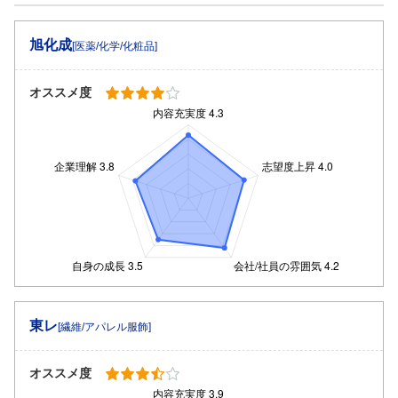
旭化成
[医薬/化学/化粧品]
オススメ度
東レ
[繊維/アパレル服飾]
オススメ度