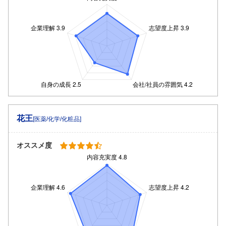
花王
[医薬/化学/化粧品]
オススメ度