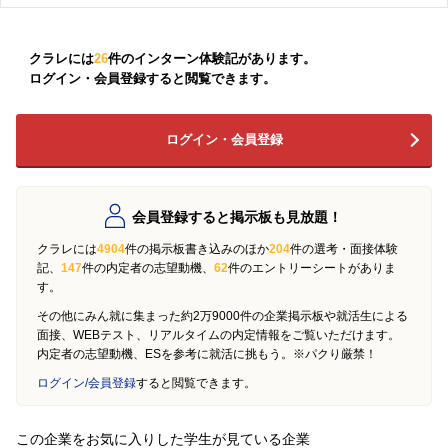
クラレには
26
件のインターン体験記があります。
ログイン・会員登録すると閲覧できます。
ログイン・会員登録
会員登録すると掲示板も見放題！
クラレには
4904
件の掲示板書き込みのほか
204
件の選考・面接体験
記、
147
件の内定者の志望動機、
62
件のエントリーシートがありま
す。
その他にみん就に集まった約2万9000件の企業掲示板や就活生による
面接、WEBテスト、リアルタイムの内定情報をご覧いただけます。
内定者の志望動機、ESを参考に就活に挑もう。※パクり厳禁！
ログイン/会員登録
すると閲覧できます。
この企業をお気に入りした学生が見ている企業