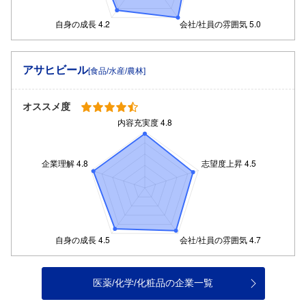
アサヒビール
[食品/水産/農林]
オススメ度
医薬/化学/化粧品の企業一覧