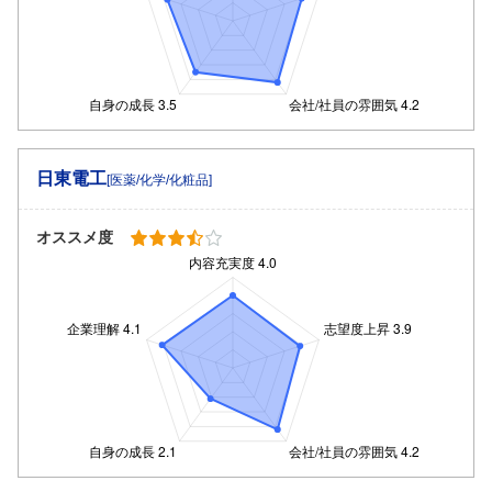
日東電工
[医薬/化学/化粧品]
オススメ度