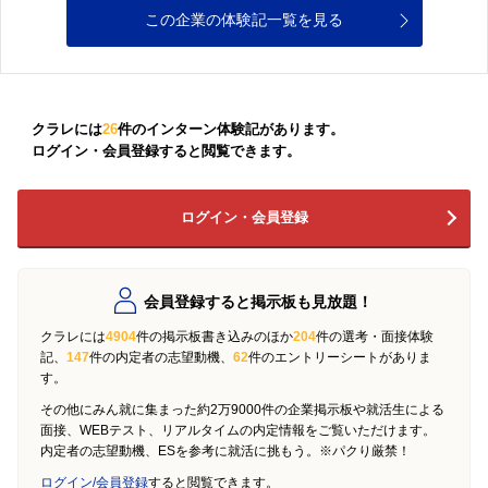
この企業の体験記一覧を見る
クラレには
26
件のインターン体験記があります。
ログイン・会員登録すると閲覧できます。
ログイン・会員登録
会員登録すると掲示板も見放題！
クラレには
4904
件の掲示板書き込みのほか
204
件の選考・面接体験
記、
147
件の内定者の志望動機、
62
件のエントリーシートがありま
す。
その他にみん就に集まった約2万9000件の企業掲示板や就活生による
面接、WEBテスト、リアルタイムの内定情報をご覧いただけます。
内定者の志望動機、ESを参考に就活に挑もう。※パクり厳禁！
ログイン/会員登録
すると閲覧できます。