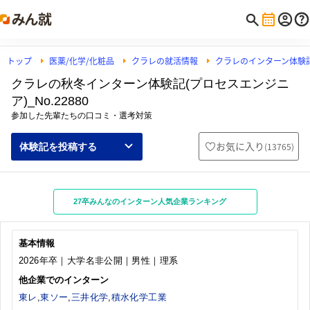
トップ
医薬/化学/化粧品
クラレの就活情報
クラレのインターン体験
クラレの秋冬インターン体験記(プロセスエンジニ
ア)_No.22880
参加した先輩たちの口コミ・選考対策
お気に入り
(
13765
)
体験記を投稿する
27卒みんなのインターン人気企業ランキング
基本情報
2026年卒｜大学名非公開｜男性｜理系
他企業でのインターン
東レ
,
東ソー
,
三井化学
,
積水化学工業