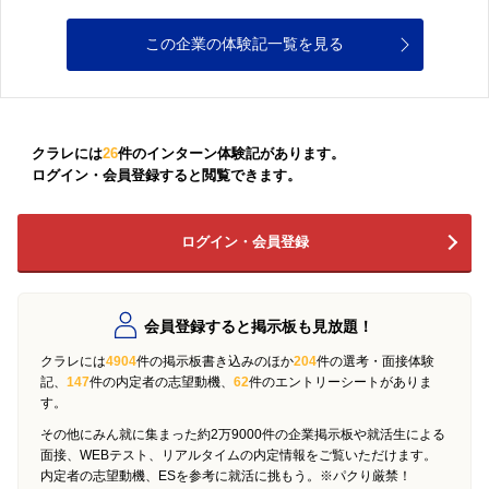
この企業の体験記一覧を見る
クラレには
26
件のインターン体験記があります。
ログイン・会員登録すると閲覧できます。
ログイン・会員登録
会員登録すると掲示板も見放題！
クラレには
4904
件の掲示板書き込みのほか
204
件の選考・面接体験
記、
147
件の内定者の志望動機、
62
件のエントリーシートがありま
す。
その他にみん就に集まった約2万9000件の企業掲示板や就活生による
面接、WEBテスト、リアルタイムの内定情報をご覧いただけます。
内定者の志望動機、ESを参考に就活に挑もう。※パクり厳禁！