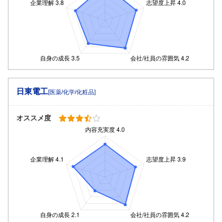
日東電工
[医薬/化学/化粧品]
オススメ度