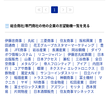
1
総合商社/専門商社の他の企業の志望動機一覧を見る
伊藤忠商事
丸紅
三菱商事
住友商事
阪和興業
豊
田通商
双日
花王グループカスタマーマーケティング
豊
島
JFE商事
岩谷産業
長瀬産業
岡谷鋼機
ダイワ
ボウ情報システム
リコージャパン
伊藤忠丸紅鉄鋼
日本
出版販売
山善
日本アクセス
兼松
三谷商事
全日
空商事
メタルワン
帝人フロンティア
アイア
内田洋
行
ユアサ商事
蝶理
ネクスティ エレクトロニクス
日
鉄物産
瀧定大阪
サンコーインダストリー
日立ハイテ
ク
稲畑産業
トラスコ中山
神鋼商事
冨士機材
マ
クニカ
ヤギ
NX商事
住金物産
松田産業
田村
駒
富士ゼロックス東京
アズワン
モリタ
西本貿
易
片岡物産
日本酒類販売
住友商事マシネックス