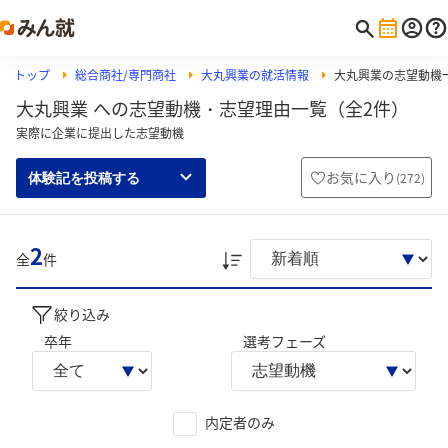
トップ
総合商社/専門商社
大丸興業の就活情報
大丸興業の志望動機
大丸興業 への志望動機・志望理由一覧（全2件）
実際に企業に提出した志望動機
お気に入り
(
272
)
体験記を投稿する
2
全
件
絞り込み
卒年
選考フェーズ
内定者のみ