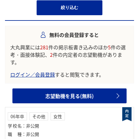
絞り込む
無料の会員登録すると
大丸興業には
281
件の掲示板書き込みのほか
5
件の選
考・面接体験記、
2
件の内定者の志望動機がありま
す。
ログイン／会員登録
すると閲覧できます。
志望動機を見る(無料)
06年卒
その他
女性
学校名
：
非公開
職種
：
非公開