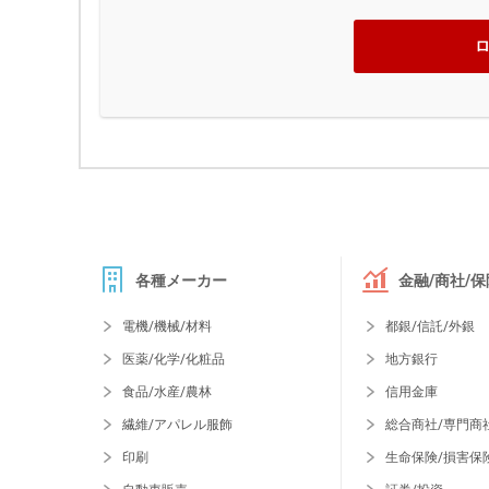
各種メーカー
金融/商社/保
電機/機械/材料
都銀/信託/外銀
医薬/化学/化粧品
地方銀行
食品/水産/農林
信用金庫
繊維/アパレル服飾
総合商社/専門商
印刷
生命保険/損害保