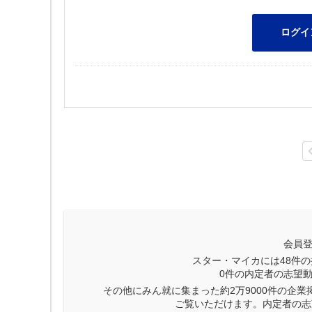
会員
スター・マイカには
48
件の
0
件の内定者の志望
その他にみん就に集まった約2万9000件の企
ご覧いただけます。内定者の志