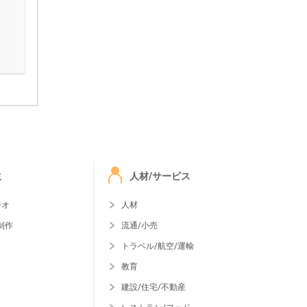
ミ
人材/サービス
ジオ
人材
制作
流通/小売
トラベル/航空/運輸
教育
建設/住宅/不動産