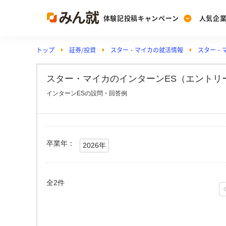
体験記投稿キャンペーン
人気企
トップ
証券/投資
スター・マイカの就活情報
スター・
Post
Ranking
PickUp
投稿する
ランキングを見る
注目の企業特集
スター・マイカのインターンES（エントリ
インターンESの設問・回答例
Vote
投票する
動画で知ろう！業界・
卒業年：
2026年
全2件