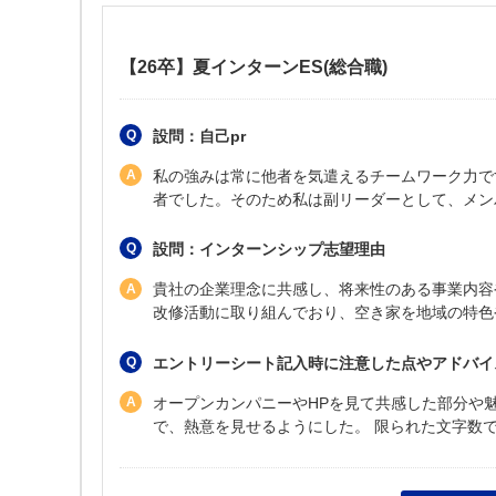
【26卒】夏インターンES(総合職)
設問：自己pr
私の強みは常に他者を気遣えるチームワーク力で
者でした。そのため私は副リーダーとして、メン
設問：インターンシップ志望理由
貴社の企業理念に共感し、将来性のある事業内容
改修活動に取り組んでおり、空き家を地域の特色
エントリーシート記入時に注意した点やアドバイ
オープンカンパニーやHPを見て共感した部分や
で、熱意を見せるようにした。 限られた文字数