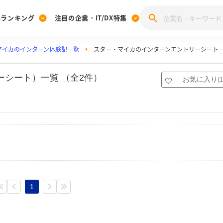
業ランキング
注目の企業・IT/DX特集
マイカのインターン体験記一覧
スター・マイカのインターンエントリーシート
注目の企業特集
みんなのIT業界新卒就職人気企業ランキング
みんな
[27卒] 本選考体験記投稿キャンペーン
28卒 注目企業特集
27卒 注目企業特集
みんなのDX企業就職ブランド調査
ーシート）一覧 （全2件）
お気に入り
(
1
注目のIT・DX企業特集
28卒 IT・DX企業特集
27卒 IT・DX企業特集
28卒
みんなのIT業界新卒就職人気企業ランキング
みんな
企業研究
1