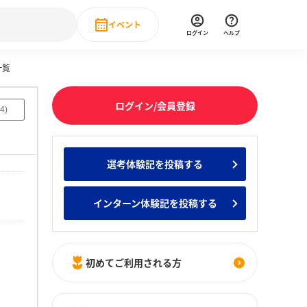
イベント
ログイン
ヘルプ
一覧
Event
の新卒就職人気企業ランキング
みんなのインターン人気企業ランキン
直近のイベント一覧
ログイン/会員登録
4
)
もっと見る
 IT・DX現場社員インタビュー
選考体験記を投稿する
の新卒就職人気企業ランキング
みんなのインターン人気企業ランキン
インターン体験記を投稿する
初めてご利用される方