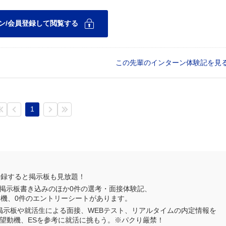
この先輩のインターン体験記を見
1
登録すると掲示板も見放題！
掲示板書き込みのほか
0
件の選考・面接体験記、
動機、
0
件のエントリーシートがあります。
業掲示板や就活生による面接、WEBテスト、リアルタイムの内定情報を
望動機、ESを参考に就活に挑もう。※パクり厳禁！