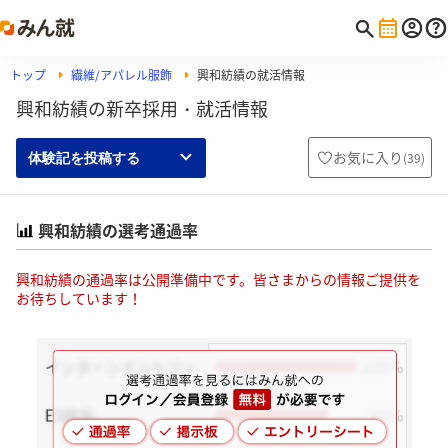
トップ
繊維/アパレル服飾
興和紡績の就活情報
興和紡績の新卒採用・就活情報
お気に入り
(
39
)
体験記を投稿する
興和紡績の選考通過率
興和紡績の通過率は公開準備中です。皆さまからの情報ご提供を
お待ちしています！