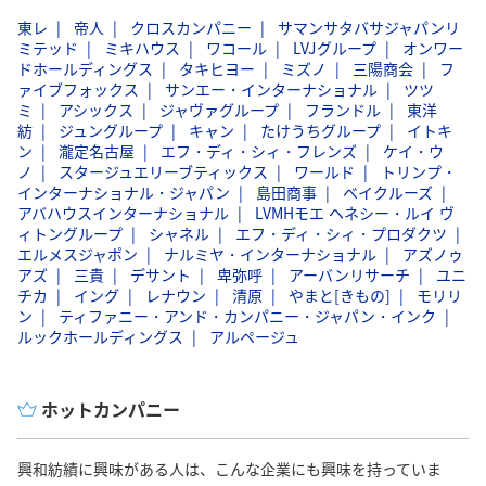
東レ
帝人
クロスカンパニー
サマンサタバサジャパンリ
ミテッド
ミキハウス
ワコール
LVJグループ
オンワー
ドホールディングス
タキヒヨー
ミズノ
三陽商会
フ
ァイブフォックス
サンエー・インターナショナル
ツツ
ミ
アシックス
ジャヴァグループ
フランドル
東洋
紡
ジュングループ
キャン
たけうちグループ
イトキ
ン
瀧定名古屋
エフ・ディ・シィ・フレンズ
ケイ・ウ
ノ
スタージュエリーブティックス
ワールド
トリンプ・
インターナショナル・ジャパン
島田商事
ベイクルーズ
アバハウスインターナショナル
LVMHモエ ヘネシー・ルイ ヴ
ィトングループ
シャネル
エフ・ディ・シィ・プロダクツ
エルメスジャポン
ナルミヤ・インターナショナル
アズノゥ
アズ
三貴
デサント
卑弥呼
アーバンリサーチ
ユニ
チカ
イング
レナウン
清原
やまと[きもの]
モリリ
ン
ティファニー・アンド・カンパニー・ジャパン・インク
ルックホールディングス
アルページュ
ホットカンパニー
興和紡績に興味がある人は、こんな企業にも興味を持っていま