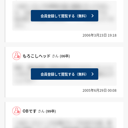
＞あのーさん 今日興和の個人面接に行ってきまし
た。 圧迫面接です。 正直面接官性格悪すぎです。
会員登録して閲覧する（無料）
私は受かった気がしません・・・。 がんばってくだ
さい。
2006年3月23日 19:18
もろこしヘッド
さん
(06卒)
明日、興和紡績の説明会参加されるかたいらっしゃ
いますか？？ 今年は明日が初めての採用活動なんで
会員登録して閲覧する（無料）
しょうか？
2005年6月29日 00:08
OBです
さん
(99卒)
＞あのーさんへ この企業グループのOBで以前、興