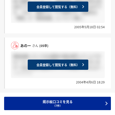
和に勤務していました。興和紡績と興和は完全な別
会社ですよ。ただし、採用は一括採用されるはずで
会員登録して閲覧する（無料）
す、つまり、興和グループで採用され、勤務先は
「興和」か「興和紡績」といういう風に。
2005年5月18日 02:54
あのー
さん
(05卒)
興和紡績っていうのは興和の商社部門ってことです
か？ もしそうならGD通過して個人面接した方いま
会員登録して閲覧する（無料）
す？ 私は明後日面接なんですが仲間はいませんかー
ー？？？？
2004年4月6日 18:29
掲示板口コミを見る
（7件）