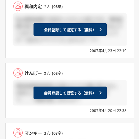
興和内定
さん
(08卒)
私は興和紡績で内定をいただいた者ですが、興和紡
績の受けられた方もみなさん興和の欄に書き込んで
会員登録して閲覧する（無料）
いるのでそちらを参考にしてみてはそうでしょう
か？ 自分もアドバイスしますんで（^^）
2007年4月23日 22:10
けんぼー
さん
(08卒)
興和紡績第第第第1志望なのですが誰か受ける人、
内定もらった人いませんか？情報が少なすぎ
会員登録して閲覧する（無料）
て。。。情報交換しませんか？
2007年4月20日 22:33
マンキー
さん
(07卒)