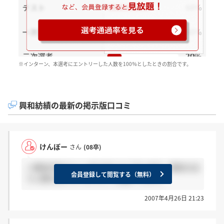
※インターン、本選考にエントリーした人数を100％としたときの割合です。
興和紡績の最新の掲示版口コミ
けんぼー
さん
(08卒)
＞興和内定さんへ ありがとうございます。興和のほ
会員登録して閲覧する（無料）
うに顔を出すんでよろしくお願いします。
2007年4月26日 21:23