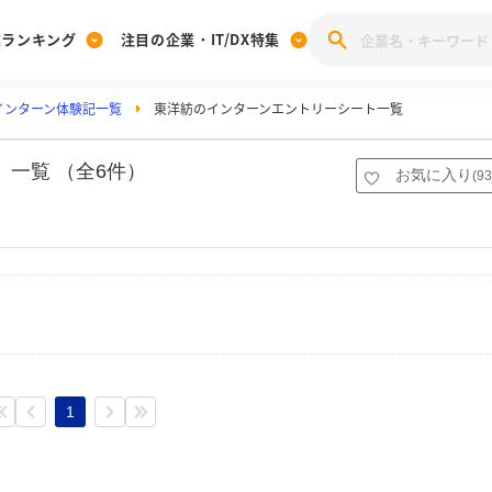
業ランキング
注目の企業・IT/DX特集
インターン体験記一覧
東洋紡のインターンエントリーシート一覧
注目の企業特集
みんなのIT業界新卒就職人気企業ランキング
みんな
[27卒] 本選考体験記投稿キャンペーン
28卒 注目企業特集
27卒 注目企業特集
みんなのDX企業就職ブランド調査
一覧 （全6件）
お気に入り
(
93
注目のIT・DX企業特集
28卒 IT・DX企業特集
27卒 IT・DX企業特集
28卒
みんなのIT業界新卒就職人気企業ランキング
みんな
企業研究
1