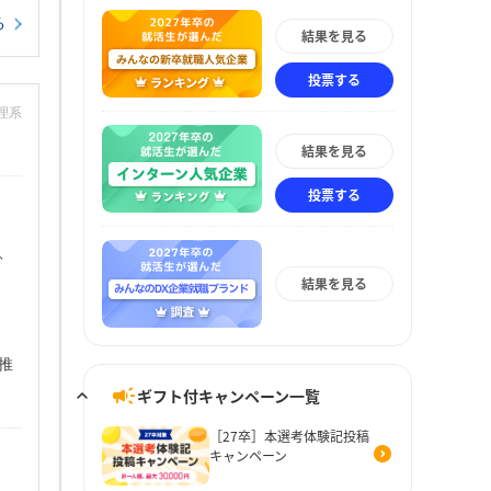
る
結果を見る
投票する
：理系
結果を見る
投票する
、
結果を見る
推
ギフト付キャンペーン一覧
［27卒］本選考体験記投稿
キャンペーン