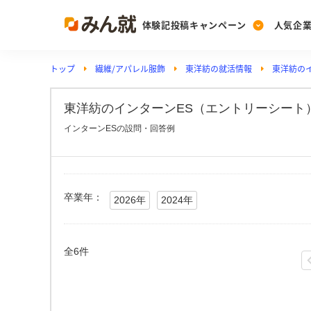
体験記投稿キャンペーン
人気企
トップ
繊維/アパレル服飾
東洋紡の就活情報
東洋紡の
Post
Ranking
PickUp
投稿する
ランキングを見る
注目の企業特集
東洋紡のインターンES（エントリーシート）
インターンESの設問・回答例
Vote
投票する
動画で知ろう！業界・
卒業年：
2026年
2024年
全6件