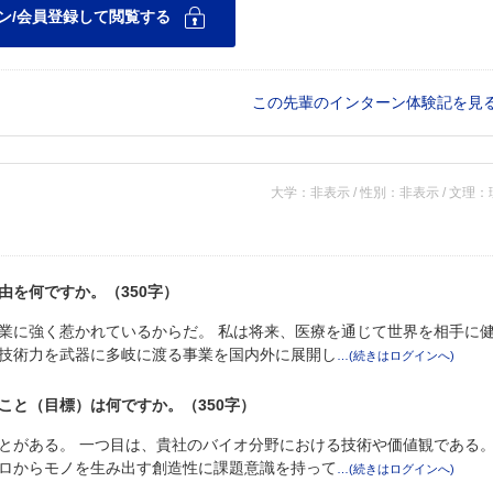
この先輩のインターン体験記を見
大学：非表示 / 性別：非表示 / 文理
由を何ですか。（350字）
業に強く惹かれているからだ。 私は将来、医療を通じて世界を相手に
技術力を武器に多岐に渡る事業を国内外に展開し
こと（目標）は何ですか。（350字）
とがある。 一つ目は、貴社のバイオ分野における技術や価値観である
ロからモノを生み出す創造性に課題意識を持って