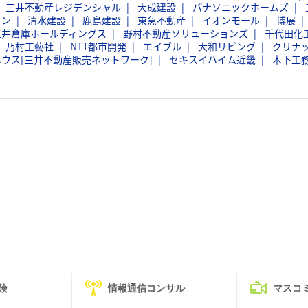
三井不動産レジデンシャル
大成建設
パナソニックホームズ
ョン
清水建設
鹿島建設
東急不動産
イオンモール
博展
三井倉庫ホールディングス
野村不動産ソリューションズ
千代田化
乃村工藝社
NTT都市開発
エイブル
大和リビング
クリナ
ウス[三井不動産販売ネットワーク]
セキスイハイム近畿
木下工
険
情報通信コンサル
マスコ