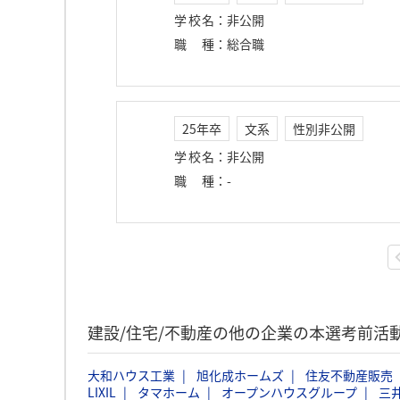
学校名
：
非公開
職種
：
総合職
25年卒
文系
性別非公開
学校名
：
非公開
職種
：
-
建設/住宅/不動産の他の企業の本選考前活
大和ハウス工業
旭化成ホームズ
住友不動産販売
LIXIL
タマホーム
オープンハウスグループ
三