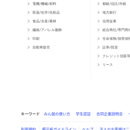
電機/機械/材料
都銀/信託/外銀
医薬/化学/化粧品
地方銀行
食品/水産/農林
信用金庫
繊維/アパレル服飾
総合商社/専門商
印刷
生命保険/損害保
自動車販売
証券/投資
クレジット信販
リース
キーワード
みん就の使い方
学生認証
合同企業説明会
利用規約
掲示板ガイドライン
ヘルプ
法人のお客様はこ