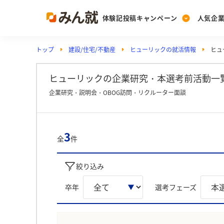
体験記投稿キャンペーン
人気企
トップ
建設/住宅/不動産
ヒューリックの就活情報
ヒュ
Post
Ranking
PickUp
投稿する
ランキングを見る
注目の企業特集
ヒューリックの企業研究・本選考前活動一覧
企業研究・説明会・OBOG訪問・リクルーター面談
Vote
投票する
3
全
件
動画で知ろう！業界・
絞り込み
卒年
選考フェーズ