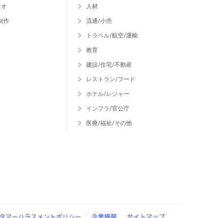
ジオ
人材
制作
流通/小売
トラベル/航空/運輸
教育
建設/住宅/不動産
レストラン/フード
ホテル/レジャー
インフラ/官公庁
医療/福祉/その他
タマーハラスメントポリシー
企業情報
サイトマップ