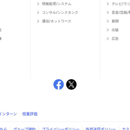
情報処理/システム
テレビ/ラ
コンサル/シンクタンク
音楽/芸能/
通信/ネットワーク
新聞
社
出版
険
広告
等
インターン
授業評価
ちら
グループ規約
プライバシーポリシー
外部送信ポリシー
カス