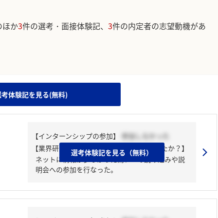
のほか
3
件の選考・面接体験記、
3
件の内定者の志望動機があ
。
選考体験記を見る(無料)
【インターンシップの参加】
参加しなかった
【業界研究・企業研究はどんな風にしましたか？】
選考体験記を見る（無料）
ネットに情報が少なかった為、IRの読み込みや説
明会への参加を行なった。