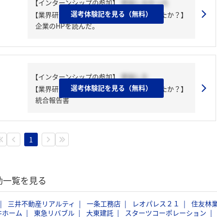
【インターンシップの参加】
参加しなかった
選考体験記を見る（無料）
【業界研究・企業研究はどんな風にしましたか？】
企業のHPを読んだ。
【インターンシップの参加】
参加した
選考体験記を見る（無料）
【業界研究・企業研究はどんな風にしましたか？】
統合報告書
1
動一覧を見る
三井不動産リアルティ
一条工務店
レオパレス２１
住友林
井ホーム
東急リバブル
大東建託
スターツコーポレーション