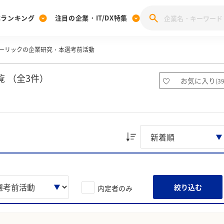
業ランキング
注目の企業・IT/DX特集
ーリックの企業研究・本選考前活動
注目の企業特集
みんなのIT業界新卒就職人気企業ランキング
みんな
[27卒] 本選考体験記投稿キャンペーン
28卒 注目企業特集
27卒 注目企業特集
みんなのDX企業就職ブランド調査
 （全3件）
お気に入り
(
3
注目のIT・DX企業特集
28卒 IT・DX企業特集
27卒 IT・DX企業特集
28卒
みんなのIT業界新卒就職人気企業ランキング
みんな
企業研究
絞り込む
内定者のみ