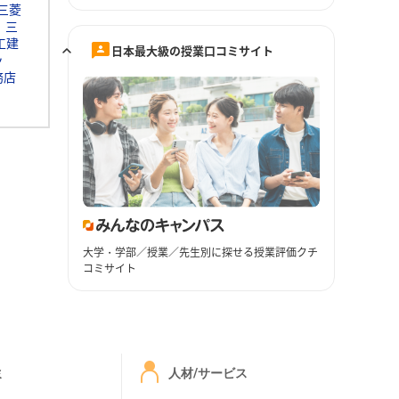
三菱
三
工建
日本最大級の授業口コミサイト
ッ
務店
大学・学部／授業／先生別に探せる授業評価クチ
コミサイト
ミ
人材/サービス