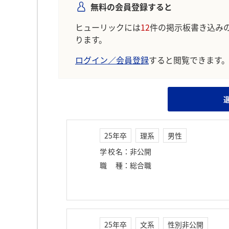
無料の会員登録すると
ヒューリックには
12
件の掲示板書き込み
ります。
ログイン／会員登録
すると閲覧できます
25年卒
理系
男性
学校名
：
非公開
職種
：
総合職
25年卒
文系
性別非公開